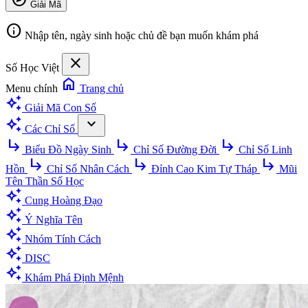
Giải Mã
info
Nhập tên, ngày sinh hoặc chủ đề bạn muốn khám phá
close
Số Học Việt
home
Menu chính
Trang chủ
auto_awesome
Giải Mã Con Số
auto_awesome
expand_more
Các Chỉ Số
subdirectory_arrow_right
subdirectory_arrow_right
subdirectory_arrow_right
Biểu Đồ Ngày Sinh
Chỉ Số Đường Đời
Chỉ Số Linh
subdirectory_arrow_right
subdirectory_arrow_right
subdirectory_arrow_right
Hồn
Chỉ Số Nhân Cách
Đỉnh Cao Kim Tự Tháp
Mũi
Tên Thần Số Học
auto_awesome
Cung Hoàng Đạo
auto_awesome
Ý Nghĩa Tên
auto_awesome
Nhóm Tính Cách
auto_awesome
DISC
auto_awesome
Khám Phá Định Mệnh