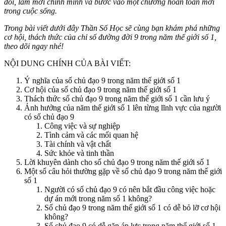
đổi, làm mới chính mình và bước vào một chương hoàn toàn mới
trong cuộc sống.
Trong bài viết dưới đây
Thần Số Học
sẽ cùng bạn khám phá những
cơ hội, thách thức của chỉ số đường đời 9 trong năm thế giới số 1,
theo dõi ngay nhé!
NỘI DUNG CHÍNH CỦA BÀI VIẾT:
Ý nghĩa của số chủ đạo 9 trong năm thế giới số 1
Cơ hội của số chủ đạo 9 trong năm thế giới số 1
Thách thức số chủ đạo 9 trong năm thế giới số 1 cần lưu ý
Ảnh hưởng của năm thế giới số 1 lên từng lĩnh vực của người
có số chủ đạo 9
Công việc và sự nghiệp
Tình cảm và các mối quan hệ
Tài chính và vật chất
Sức khỏe và tinh thần
Lời khuyên dành cho số chủ đạo 9 trong năm thế giới số 1
Một số câu hỏi thường gặp về số chủ đạo 9 trong năm thế giới
số 1
Người có số chủ đạo 9 có nên bắt đầu công việc hoặc
dự án mới trong năm số 1 không?
Số chủ đạo 9 trong năm thế giới số 1 có dễ bỏ lỡ cơ hội
không?
Số chủ đạo 9 có dễ gặp áp lực trong năm thế giới số 1