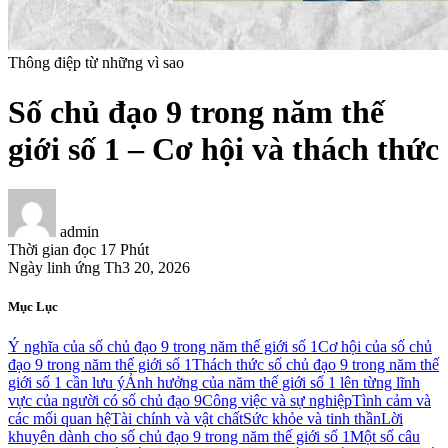
Thông điệp từ những vì sao
Số chủ đạo 9 trong năm thế
giới số 1 – Cơ hội và thách thức
admin
Thời gian đọc
17 Phút
Ngày linh ứng
Th3 20, 2026
Mục Lục
Ý nghĩa của số chủ đạo 9 trong năm thế giới số 1
Cơ hội của số chủ
đạo 9 trong năm thế giới số 1
Thách thức số chủ đạo 9 trong năm thế
giới số 1 cần lưu ý
Ảnh hưởng của năm thế giới số 1 lên từng lĩnh
vực của người có số chủ đạo 9
Công việc và sự nghiệp
Tình cảm và
các mối quan hệ
Tài chính và vật chất
Sức khỏe và tinh thần
Lời
khuyên dành cho số chủ đạo 9 trong năm thế giới số 1
Một số câu