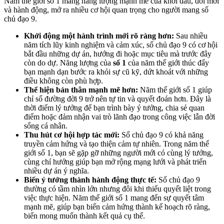
Năm thế giới số 1 mang năng lượng mạnh mẽ của khởi đầu, đổi mới
và hành động, mở ra nhiều cơ hội quan trọng cho người mang số
chủ đạo 9.
Khởi động một hành trình mới rõ ràng hơn:
Sau nhiều
năm tích lũy kinh nghiệm và cảm xúc, số chủ đạo 9 có cơ hội
bắt đầu những dự án, hướng đi hoặc mục tiêu mà trước đây
còn do dự. Năng lượng của
số 1
của năm thế giới thúc đẩy
bạn mạnh dạn bước ra khỏi sự cũ kỹ, dứt khoát với những
điều không còn phù hợp.
Thể hiện bản thân mạnh mẽ hơn:
Năm thế giới số 1 giúp
chỉ số đường đời 9 trở nên tự tin và quyết đoán hơn. Đây là
thời điểm lý tưởng để bạn trình bày ý tưởng, chia sẻ quan
điểm hoặc đảm nhận vai trò lãnh đạo trong công việc lẫn đời
sống cá nhân.
Thu hút cơ hội hợp tác mới:
Số chủ đạo 9 có khả năng
truyền cảm hứng và tạo thiện cảm tự nhiên. Trong năm thế
giới số 1, bạn sẽ gặp gỡ những người mới có cùng lý tưởng,
cùng chí hướng giúp bạn mở rộng mạng lưới và phát triển
nhiều dự án ý nghĩa.
Biến ý tưởng thành hành động thực tế:
Số chủ đạo 9
thường có tầm nhìn lớn nhưng đôi khi thiếu quyết liệt trong
việc thực hiện. Năm thế giới số 1 mang đến sự quyết tâm
mạnh mẽ, giúp bạn biến cảm hứng thành kế hoạch rõ ràng,
biến mong muốn thành kết quả cụ thể.