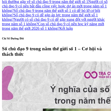
hỏi thường gặp về số chủ đạo 9 trong năm thế giới số 1
Người có số
chủ đạo 9 có nên bắt đầu công việc hoặc dự án mới trong năm số 1
không?
Số chủ đạo 9 trong năm thế giới số 1 có dễ bỏ lỡ cơ hội
không?
Số chủ đạo 9 có dễ gặp áp lực trong năm thế giới số 1
không?
Người có số chủ đạo 9 có dễ gặp xung đột với người khác
trong năm số 1 không?
Con số chủ đạo 9 có nên học kỹ năng mới
trong năm thế giới 2026 số 1 không?
Kết luận
Chỉ Số Đường Đời
Số chủ đạo 9 trong năm thế giới số 1 – Cơ hội và
thách thức