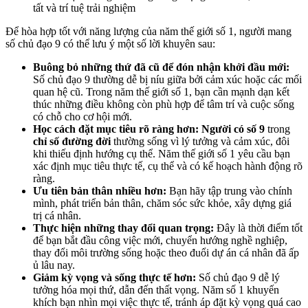
tất và trí tuệ trải nghiệm
Để hòa hợp tốt với năng lượng của năm thế giới số 1, người mang
số chủ đạo 9 có thể lưu ý một số lời khuyên sau:
Buông bỏ những thứ đã cũ để đón nhận khởi đầu mới:
Số chủ đạo 9 thường dễ bị níu giữa bởi cảm xúc hoặc các mối
quan hệ cũ. Trong năm thế giới số 1, bạn cần mạnh dạn kết
thúc những điều không còn phù hợp để tâm trí và cuộc sống
có chỗ cho cơ hội mới.
Học cách đặt mục tiêu rõ ràng hơn: Người có số 9
trong
chỉ số đường đời
thường sống vì lý tưởng và cảm xúc, đôi
khi thiếu định hướng cụ thể. Năm thế giới số 1 yêu cầu bạn
xác định mục tiêu thực tế, cụ thể và có kế hoạch hành động rõ
ràng.
Ưu tiên bản thân nhiều hơn:
Bạn hãy tập trung vào chính
mình, phát triển bản thân, chăm sóc sức khỏe, xây dựng giá
trị cá nhân.
Thực hiện những thay đổi quan trọng:
Đây là thời điểm tốt
để bạn bắt đầu công việc mới, chuyển hướng nghề nghiệp,
thay đổi môi trường sống hoặc theo đuổi dự án cá nhân đã ấp
ủ lâu nay.
Giảm kỳ vọng và sống thực tế hơn:
Số chủ đạo 9 dễ lý
tưởng hóa mọi thứ, dẫn đến thất vọng. Năm số 1 khuyến
khích bạn nhìn mọi việc thực tế, tránh áp đặt kỳ vọng quá cao