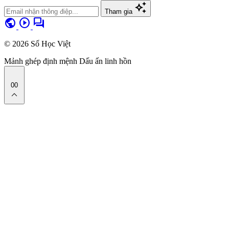
auto_awesome
Tham gia
public
play_circle
forum
© 2026 Số Học Việt
Mảnh ghép định mệnh
Dấu ấn linh hồn
00
expand_less