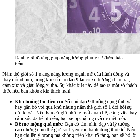
Ranh giới rõ ràng giúp năng lượng phụng sự được bảo
toàn.
Năm thế giới số 1 mang năng lượng mạnh mẽ của hành động và
thay đổi nhanh, trong khi số chủ đạo 9 lại có xu hướng chậm rãi,
cảm xúc và giàu lòng vị tha. Sự khác biệt này dễ tạo ra một số thách
thức nếu bạn không kịp thích nghi.
Khó buông bỏ điều cũ:
Số chủ đạo 9 thường nặng tình và
hay gắn bó với quá khứ nhưng năm thế giới số 1 đòi hỏi sự
dứt khoát. Nếu bạn cứ giữ những mối quan hệ, công việc hay
cảm xúc đã hết duyên, bạn sẽ bị chậm lại và dễ mệt mỏi.
Dễ mơ mộng quá mức:
Bạn có tầm nhìn đẹp và lý tưởng
cao nhưng năm thế giới số 1 yêu cầu hành động thực tế. Nếu
bạn chỉ lên ý tưởng mà không triển khai rõ ràng, bạn sẽ bỏ lỡ