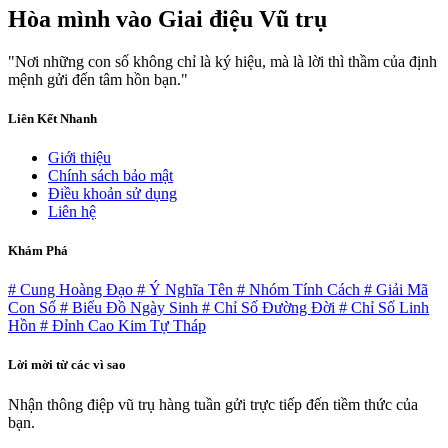
Hòa mình vào
Giai điệu Vũ trụ
"Nơi những con số không chỉ là ký hiệu, mà là lời thì thầm của định
mệnh gửi đến tâm hồn bạn."
Liên Kết Nhanh
Giới thiệu
Chính sách bảo mật
Điều khoản sử dụng
Liên hệ
Khám Phá
# Cung Hoàng Đạo
# Ý Nghĩa Tên
# Nhóm Tính Cách
# Giải Mã
Con Số
# Biểu Đồ Ngày Sinh
# Chỉ Số Đường Đời
# Chỉ Số Linh
Hồn
# Đỉnh Cao Kim Tự Tháp
Lời mời từ các vì sao
Nhận thông điệp vũ trụ hàng tuần gửi trực tiếp đến tiềm thức của
bạn.