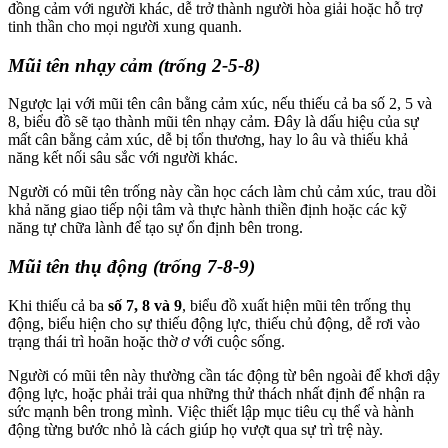
đồng cảm với người khác, dễ trở thành người hòa giải hoặc hỗ trợ
tinh thần cho mọi người xung quanh.
Mũi tên nhạy cảm (trống 2-5-8)
Ngược lại với mũi tên cân bằng cảm xúc, nếu thiếu cả ba số 2, 5 và
8, biểu đồ sẽ tạo thành mũi tên nhạy cảm. Đây là dấu hiệu của sự
mất cân bằng cảm xúc, dễ bị tổn thương, hay lo âu và thiếu khả
năng kết nối sâu sắc với người khác.
Người có mũi tên trống này cần học cách làm chủ cảm xúc, trau dồi
khả năng giao tiếp nội tâm và thực hành thiền định hoặc các kỹ
năng tự chữa lành để tạo sự ổn định bên trong.
Mũi tên thụ động (trống 7-8-9)
Khi thiếu cả ba
số 7, 8 và 9
, biểu đồ xuất hiện mũi tên trống thụ
động, biểu hiện cho sự thiếu động lực, thiếu chủ động, dễ rơi vào
trạng thái trì hoãn hoặc thờ ơ với cuộc sống.
Người có mũi tên này thường cần tác động từ bên ngoài để khơi dậy
động lực, hoặc phải trải qua những thử thách nhất định để nhận ra
sức mạnh bên trong mình. Việc thiết lập mục tiêu cụ thể và hành
động từng bước nhỏ là cách giúp họ vượt qua sự trì trệ này.