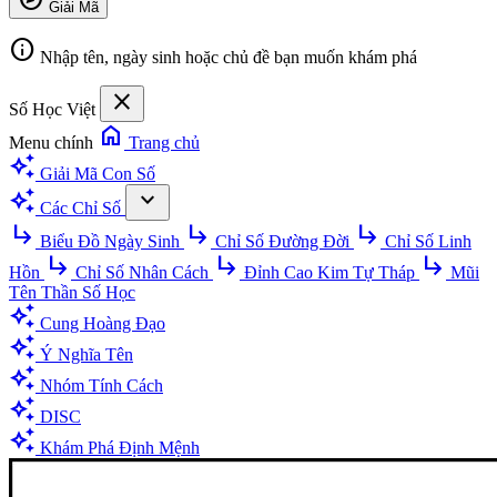
Giải Mã
info
Nhập tên, ngày sinh hoặc chủ đề bạn muốn khám phá
close
Số Học Việt
home
Menu chính
Trang chủ
auto_awesome
Giải Mã Con Số
auto_awesome
expand_more
Các Chỉ Số
subdirectory_arrow_right
subdirectory_arrow_right
subdirectory_arrow_right
Biểu Đồ Ngày Sinh
Chỉ Số Đường Đời
Chỉ Số Linh
subdirectory_arrow_right
subdirectory_arrow_right
subdirectory_arrow_right
Hồn
Chỉ Số Nhân Cách
Đỉnh Cao Kim Tự Tháp
Mũi
Tên Thần Số Học
auto_awesome
Cung Hoàng Đạo
auto_awesome
Ý Nghĩa Tên
auto_awesome
Nhóm Tính Cách
auto_awesome
DISC
auto_awesome
Khám Phá Định Mệnh