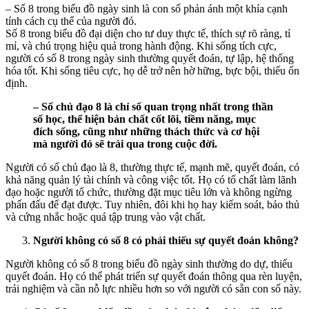
– Số 8 trong biểu đồ ngày sinh là con số phản ánh một khía cạnh
tính cách cụ thể của người đó.
Số 8 trong biểu đồ đại diện cho tư duy thực tế, thích sự rõ ràng, tỉ
mỉ, và chú trọng hiệu quả trong hành động. Khi sống tích cực,
người có số 8 trong ngày sinh thường quyết đoán, tự lập, hệ thống
hóa tốt. Khi sống tiêu cực, họ dễ trở nên hờ hững, bực bội, thiếu ổn
định.
– Số chủ đạo 8 là chỉ số quan trọng nhất trong thần
số học, thể hiện bản chất cốt lõi, tiềm năng, mục
đích sống, cũng như những thách thức và cơ hội
mà người đó sẽ trải qua trong cuộc đời.
Người có số chủ đạo là 8, thường thực tế, mạnh mẽ, quyết đoán, có
khả năng quản lý tài chính và công việc tốt. Họ có tố chất làm lãnh
đạo hoặc người tổ chức, thường đặt mục tiêu lớn và không ngừng
phấn đấu để đạt được. Tuy nhiên, đôi khi họ hay kiểm soát, bảo thủ
và cứng nhắc hoặc quá tập trung vào vật chất.
Người không có số 8 có phải thiếu sự quyết đoán không?
Người không có số 8 trong biểu đồ ngày sinh thường do dự, thiếu
quyết đoán. Họ có thể phát triển sự quyết đoán thông qua rèn luyện,
trải nghiệm và cần nỗ lực nhiều hơn so với người có sẵn con số này.