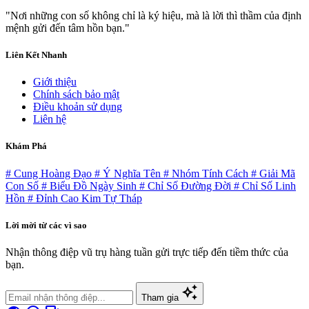
"Nơi những con số không chỉ là ký hiệu, mà là lời thì thầm của định
mệnh gửi đến tâm hồn bạn."
Liên Kết Nhanh
Giới thiệu
Chính sách bảo mật
Điều khoản sử dụng
Liên hệ
Khám Phá
# Cung Hoàng Đạo
# Ý Nghĩa Tên
# Nhóm Tính Cách
# Giải Mã
Con Số
# Biểu Đồ Ngày Sinh
# Chỉ Số Đường Đời
# Chỉ Số Linh
Hồn
# Đỉnh Cao Kim Tự Tháp
Lời mời từ các vì sao
Nhận thông điệp vũ trụ hàng tuần gửi trực tiếp đến tiềm thức của
bạn.
auto_awesome
Tham gia