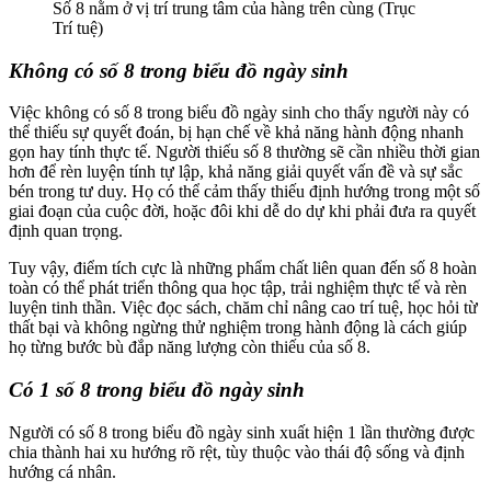
Số 8 nằm ở vị trí trung tâm của hàng trên cùng (Trục
Trí tuệ)
Không có số 8 trong biểu đồ ngày sinh
Việc không có số 8 trong biểu đồ ngày sinh cho thấy người này có
thể thiếu sự quyết đoán, bị hạn chế về khả năng hành động nhanh
gọn hay tính thực tế. Người thiếu số 8 thường sẽ cần nhiều thời gian
hơn để rèn luyện tính tự lập, khả năng giải quyết vấn đề và sự sắc
bén trong tư duy. Họ có thể cảm thấy thiếu định hướng trong một số
giai đoạn của cuộc đời, hoặc đôi khi dễ do dự khi phải đưa ra quyết
định quan trọng.
Tuy vậy, điểm tích cực là những phẩm chất liên quan đến số 8 hoàn
toàn có thể phát triển thông qua học tập, trải nghiệm thực tế và rèn
luyện tinh thần. Việc đọc sách, chăm chỉ nâng cao trí tuệ, học hỏi từ
thất bại và không ngừng thử nghiệm trong hành động là cách giúp
họ từng bước bù đắp năng lượng còn thiếu của số 8.
Có 1 số 8 trong biểu đồ ngày sinh
Người có số 8 trong biểu đồ ngày sinh xuất hiện 1 lần thường được
chia thành hai xu hướng rõ rệt, tùy thuộc vào thái độ sống và định
hướng cá nhân.