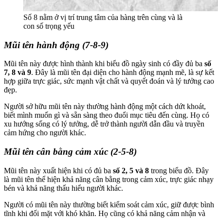
Số 8 nằm ở vị trí trung tâm của hàng trên cùng và là
con số trọng yếu
Mũi tên hành động (7-8-9)
Mũi tên này được hình thành khi biểu đồ ngày sinh có đầy đủ ba
số
7, 8 và 9
. Đây là mũi tên đại diện cho hành động mạnh mẽ, là sự kết
hợp giữa trực giác, sức mạnh vật chất và quyết đoán và lý tưởng cao
đẹp.
Người sở hữu mũi tên này thường hành động một cách dứt khoát,
biết mình muốn gì và sẵn sàng theo đuổi mục tiêu đến cùng. Họ có
xu hướng sống có lý tưởng, dễ trở thành người dẫn đầu và truyền
cảm hứng cho người khác.
Mũi tên cân bằng cảm xúc (2-5-8)
Mũi tên này xuất hiện khi có đủ ba
số 2, 5 và 8
trong biểu đồ. Đây
là mũi tên thể hiện khả năng cân bằng trong cảm xúc, trực giác nhạy
bén và khả năng thấu hiểu người khác.
Người có mũi tên này thường biết kiểm soát cảm xúc, giữ được bình
tĩnh khi đối mặt với khó khăn. Họ cũng có khả năng cảm nhận và