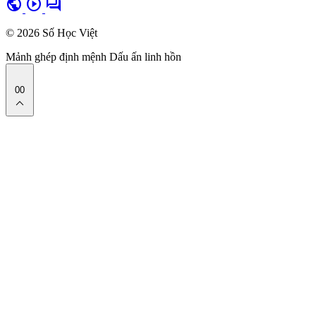
public
play_circle
forum
© 2026 Số Học Việt
Mảnh ghép định mệnh
Dấu ấn linh hồn
00
expand_less