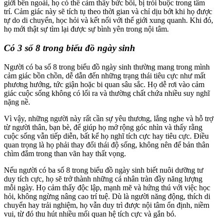
giới bên ngoài, họ có thể cảm thấy bức bối, bị trói buộc trong tâm
trí. Cảm giác này sẽ tích tụ theo thời gian và chỉ dịu bớt khi họ được
tự do di chuyển, học hỏi và kết nối với thế giới xung quanh. Khi đó,
họ mới thật sự tìm lại được sự bình yên trong nội tâm.
Có 3 số 8 trong biểu đồ ngày sinh
Người có ba số 8 trong biểu đồ ngày sinh thường mang trong mình
cảm giác bồn chồn, dễ dẫn đến những trạng thái tiêu cực như mất
phương hướng, tức giận hoặc bi quan sâu sắc. Họ dễ rơi vào cảm
giác cuộc sống không có lối ra và thường chất chứa nhiều suy nghĩ
nặng nề.
Vì vậy, những người này rất cần sự yêu thương, lắng nghe và hỗ trợ
từ người thân, bạn bè, để giúp họ mở rộng góc nhìn và thấy rằng
cuộc sống vẫn tiếp diễn, bất kể họ nghĩ tích cực hay tiêu cực. Điều
quan trọng là họ phải thay đổi thái độ sống, không nên để bản thân
chìm đắm trong than vãn hay thất vọng.
Nếu người có ba số 8 trong biểu đồ ngày sinh biết nuôi dưỡng tư
duy tích cực, họ sẽ trở thành những cá nhân tràn đầy năng lượng
mỗi ngày. Họ cảm thấy độc lập, mạnh mẽ và hứng thú với việc học
hỏi, không ngừng nâng cao trí tuệ. Dù là người năng động, thích di
chuyển hay trải nghiệm, họ vẫn duy trì được nội tâm ổn định, niềm
vui, từ đó thu hút nhiều mối quan hệ tích cực và gắn bó.