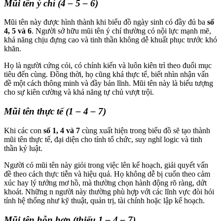
Mũi tên ý chí (4 – 5 – 6)
Mũi tên này được hình thành khi biểu đồ ngày sinh có đầy đủ ba
số
4, 5 và 6
. Người sở hữu mũi tên ý chí thường có nội lực mạnh mẽ,
khả năng chịu đựng cao và tinh thần không dễ khuất phục trước khó
khăn.
Họ là người cứng cỏi, có chính kiến và luôn kiên trì theo đuổi mục
tiêu đến cùng. Đồng thời, họ cũng khá thực tế, biết nhìn nhận vấn
đề một cách thông minh và đầy bản lĩnh. Mũi tên này là biểu tượng
cho sự kiên cường và khả năng tự chủ vượt trội.
Mũi tên thực tế (1 – 4 – 7)
Khi các con
số 1, 4 và 7
cùng xuất hiện trong biểu đồ sẽ tạo thành
mũi tên thực tế, đại diện cho tính tổ chức, suy nghĩ logic và tinh
thần kỷ luật.
Người có mũi tên này giỏi trong việc lên kế hoạch, giải quyết vấn
đề theo cách thực tiễn và hiệu quả. Họ không dễ bị cuốn theo cảm
xúc hay lý tưởng mơ hồ, mà thường chọn hành động rõ ràng, dứt
khoát. Những n người này thường phù hợp với các lĩnh vực đòi hỏi
tính hệ thống như kỹ thuật, quản trị, tài chính hoặc lập kế hoạch.
Mũi tên hỗn hợp (thiếu 1 – 4 – 7)