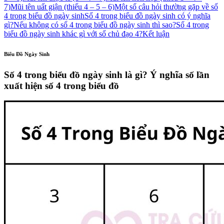
7)
Mũi tên uất giận (thiếu 4 – 5 – 6)
Một số câu hỏi thường gặp về số
4 trong biểu đồ ngày sinh
Số 4 trong biểu đồ ngày sinh có ý nghĩa
gì?
Nếu không có số 4 trong biểu đồ ngày sinh thì sao?
Số 4 trong
biểu đồ ngày sinh khác gì với số chủ đạo 4?
Kết luận
Biểu Đồ Ngày Sinh
Số 4 trong biểu đồ ngày sinh là gì? Ý nghĩa số lần
xuất hiện số 4 trong biểu đồ