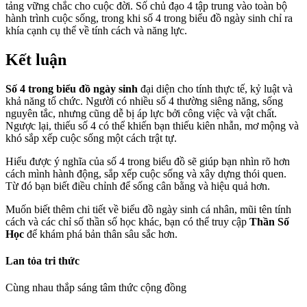
tảng vững chắc cho cuộc đời. Số chủ đạo 4 tập trung vào toàn bộ
hành trình cuộc sống, trong khi số 4 trong biểu đồ ngày sinh chỉ ra
khía cạnh cụ thể về tính cách và năng lực.
Kết luận
Số 4 trong biểu đồ ngày sinh
đại diện cho tính thực tế, kỷ luật và
khả năng tổ chức. Người có nhiều số 4 thường siêng năng, sống
nguyên tắc, nhưng cũng dễ bị áp lực bởi công việc và vật chất.
Ngược lại, thiếu số 4 có thể khiến bạn thiếu kiên nhẫn, mơ mộng và
khó sắp xếp cuộc sống một cách trật tự.
Hiểu được ý nghĩa của số 4 trong biểu đồ sẽ giúp bạn nhìn rõ hơn
cách mình hành động, sắp xếp cuộc sống và xây dựng thói quen.
Từ đó bạn biết điều chỉnh để sống cân bằng và hiệu quả hơn.
Muốn biết thêm chi tiết về biểu đồ ngày sinh cá nhân, mũi tên tính
cách và các chỉ số thần số học khác, bạn có thể truy cập
Thần Số
Học
để khám phá bản thân sâu sắc hơn.
Lan tỏa tri thức
Cùng nhau thắp sáng tâm thức cộng đồng