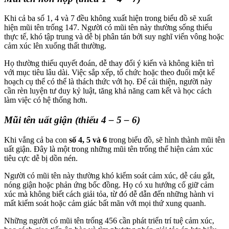
Khi cả ba số 1, 4 và 7 đều không xuất hiện trong biểu đồ sẽ xuất
hiện mũi tên trống 147. Người có mũi tên này thường sống thiếu
thực tế, khó tập trung và dễ bị phân tán bởi suy nghĩ viển vông hoặc
cảm xúc lên xuống thất thường.
Họ thường thiếu quyết đoán, dễ thay đổi ý kiến và không kiên trì
với mục tiêu lâu dài. Việc sắp xếp, tổ chức hoặc theo đuổi một kế
hoạch cụ thể có thể là thách thức với họ. Để cải thiện, người này
cần rèn luyện tư duy kỷ luật, tăng khả năng cam kết và học cách
làm việc có hệ thống hơn.
Mũi tên uất giận (thiếu 4 – 5 – 6)
Khi vắng cả ba con
số 4, 5 và 6
trong biểu đồ, sẽ hình thành mũi tên
uất giận. Đây là một trong những mũi tên trống thể hiện cảm xúc
tiêu cực dễ bị dồn nén.
Người có mũi tên này thường khó kiểm soát cảm xúc, dễ cáu gắt,
nóng giận hoặc phản ứng bốc đồng. Họ có xu hướng cố giữ cảm
xúc mà không biết cách giải tỏa, từ đó dễ dẫn đến những hành vi
mất kiểm soát hoặc cảm giác bất mãn với mọi thứ xung quanh.
Những người có mũi tên trống 456 cần phát triển trí tuệ cảm xúc,