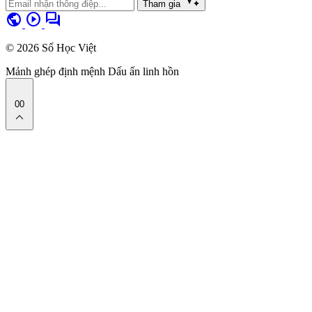
Tham gia
public
play_circle
forum
© 2026 Số Học Việt
Mảnh ghép định mệnh
Dấu ấn linh hồn
00
expand_less