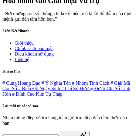
Hòa mình vào
Giai điệu Vũ trụ
"Nơi những con số không chỉ là ký hiệu, mà là lời thì thầm của định
mệnh gửi đến tâm hồn bạn."
Liên Kết Nhanh
Giới thiệu
Chính sách bảo mật
Điều khoản sử dụng
Liên hệ
Khám Phá
# Cung Hoàng Đạo
# Ý Nghĩa Tên
# Nhóm Tính Cách
# Giải Mã
Con Số
# Biểu Đồ Ngày Sinh
# Chỉ Số Đường Đời
# Chỉ Số Linh
Hồn
# Đỉnh Cao Kim Tự Tháp
Lời mời từ các vì sao
Nhận thông điệp vũ trụ hàng tuần gửi trực tiếp đến tiềm thức của
bạn.
auto_awesome