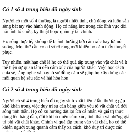
Có 1 số 4 trong biểu đồ ngày sinh
Người có một số 4 thường là người nhiệt tình, chủ động và luôn sẵn
sàng bắt tay vào hành động. Họ có năng lực trong các lĩnh vực đòi
hỏi tính tổ chức, kỹ thuật hoặc quản lý tài chính.
Họ sống thực tế, không dễ bị ảnh hưởng bởi cảm xúc hay lời nói
suông. Mọi thứ cần có cơ sở rõ ràng mới khiến họ cảm thấy thuyết
phục.
Tuy nhiên, mặt hạn chế là họ có thể quá tập trung vào vật chất và ít
thể hiện sự quan tâm đến cảm xúc của người khác. Việc học cách
chia sẻ, lắng nghe và bày tỏ sự đồng cảm sẽ giúp họ xây dựng các
mối quan hệ sâu sắc và hài hòa hơn.
Có 2 số 4 trong biểu đồ ngày sinh
Người có số 4 trong biểu đồ ngày sinh xuất hiện 2 lần thường gặp
khó khăn trong việc duy trì sự cân bằng giữa yếu tố vật chất và đời
sống tinh thần. Họ có xu hướng đặt lợi ích cá nhân và giá trị thực
dụng lên hàng đầu, đôi khi bỏ quên cảm xúc, tình thân và những giá
trị phi vật chất khác. Chính vì quá tập trung vào vật chất, họ có thể
khiến người xung quanh cảm thấy xa cách, khó duy trì được các