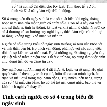
Số 4 là con số đại diện cho Kỷ luật, Tính thực tế, Sự ổn
định và Khả năng làm việc/Hành động.
Số 4 trong biểu đồ ngày sinh là con số xuất hiện khi ngày, tháng
hoặc năm sinh của một người có chứa số 4. Con số 4 này đại diện
cho sự thực tế, tính hệ thống, kỷ luật và khả năng tổ chức. Người có
số 4 thường có xu hướng suy nghĩ logic, thích làm việc có trình tự
rõ ràng, không ngại khó khăn và kiên trì.
Người có số 4 trong biểu đồ ngày sinh thường sở hữu sức khỏe tốt
và tinh thần bền bỉ. Họ thích vận động, phù hợp với các công việc
đòi hỏi sự kiên trì và nhẫn nại. Họ là những người sống nguyên tắc,
kỷ luật và có trách nhiệm cao. Dù ở vị trí nào, họ cũng làm việc chỉn
chu, đúng tiến độ và đáng tin cậy.
Suy nghĩ của người mang số 4 rất thực tế, logic và rõ ràng. Họ giải
quyết vấn đề theo quy trình cụ thể, luôn đề cao sự minh bạch, ổn
định và hiệu quả trong mọi hành động. Tuy nhiên, nếu năng lượng
của số 4 bị mất cân bằng, họ có thể trở nên cứng nhắc, bảo thủ và
khó thích nghi với thay đổi.
Tính cách người có số 4 trong biểu đồ
ngày sinh