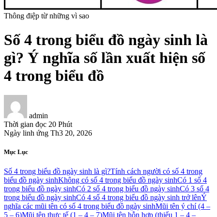
Thông điệp từ những vì sao
Số 4 trong biểu đồ ngày sinh là
gì? Ý nghĩa số lần xuất hiện số
4 trong biểu đồ
admin
Thời gian đọc
20 Phút
Ngày linh ứng
Th3 20, 2026
Mục Lục
Số 4 trong biểu đồ ngày sinh là gì?
Tính cách người có số 4 trong
biểu đồ ngày sinh
Không có số 4 trong biểu đồ ngày sinh
Có 1 số 4
trong biểu đồ ngày sinh
Có 2 số 4 trong biểu đồ ngày sinh
Có 3 số 4
trong biểu đồ ngày sinh
Có 4 số 4 trong biểu đồ ngày sinh trở lên
Ý
nghĩa các mũi tên có số 4 trong biểu đồ ngày sinh
Mũi tên ý chí (4 –
5 – 6)
Mũi tên thực tế (1 – 4 – 7)
Mũi tên hỗn hợp (thiếu 1 – 4 –