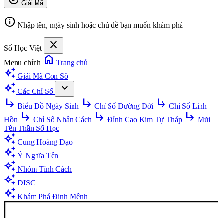
Giải Mã
info
Nhập tên, ngày sinh hoặc chủ đề bạn muốn khám phá
close
Số Học Việt
home
Menu chính
Trang chủ
auto_awesome
Giải Mã Con Số
auto_awesome
expand_more
Các Chỉ Số
subdirectory_arrow_right
subdirectory_arrow_right
subdirectory_arrow_right
Biểu Đồ Ngày Sinh
Chỉ Số Đường Đời
Chỉ Số Linh
subdirectory_arrow_right
subdirectory_arrow_right
subdirectory_arrow_right
Hồn
Chỉ Số Nhân Cách
Đỉnh Cao Kim Tự Tháp
Mũi
Tên Thần Số Học
auto_awesome
Cung Hoàng Đạo
auto_awesome
Ý Nghĩa Tên
auto_awesome
Nhóm Tính Cách
auto_awesome
DISC
auto_awesome
Khám Phá Định Mệnh