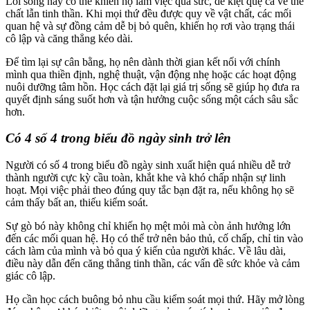
Lối sống này có thể khiến họ làm việc quá sức, dễ kiệt quệ cả về thể
chất lẫn tinh thần. Khi mọi thứ đều được quy về vật chất, các mối
quan hệ và sự đồng cảm dễ bị bỏ quên, khiến họ rơi vào trạng thái
cô lập và căng thẳng kéo dài.
Để tìm lại sự cân bằng, họ nên dành thời gian kết nối với chính
mình qua thiền định, nghệ thuật, vận động nhẹ hoặc các hoạt động
nuôi dưỡng tâm hồn. Học cách đặt lại giá trị sống sẽ giúp họ đưa ra
quyết định sáng suốt hơn và tận hưởng cuộc sống một cách sâu sắc
hơn.
Có 4 số 4 trong biểu đồ ngày sinh trở lên
Người có số 4 trong biểu đồ ngày sinh xuất hiện quá nhiều dễ trở
thành người cực kỳ cầu toàn, khắt khe và khó chấp nhận sự linh
hoạt. Mọi việc phải theo đúng quy tắc bạn đặt ra, nếu không họ sẽ
cảm thấy bất an, thiếu kiểm soát.
Sự gò bó này không chỉ khiến họ mệt mỏi mà còn ảnh hưởng lớn
đến các mối quan hệ. Họ có thể trở nên bảo thủ, cố chấp, chỉ tin vào
cách làm của mình và bỏ qua ý kiến của người khác. Về lâu dài,
điều này dẫn đến căng thẳng tinh thần, các vấn đề sức khỏe và cảm
giác cô lập.
Họ cần học cách buông bỏ nhu cầu kiểm soát mọi thứ. Hãy mở lòng