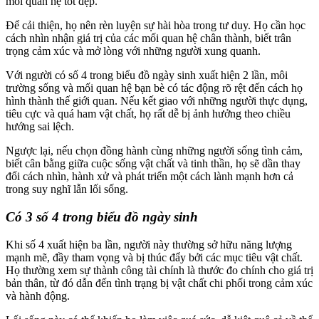
mối quan hệ tốt đẹp.
Để cải thiện, họ nên rèn luyện sự hài hòa trong tư duy. Họ cần học
cách nhìn nhận giá trị của các mối quan hệ chân thành, biết trân
trọng cảm xúc và mở lòng với những người xung quanh.
Với người có số 4 trong biểu đồ ngày sinh xuất hiện 2 lần, môi
trường sống và mối quan hệ bạn bè có tác động rõ rệt đến cách họ
hình thành thế giới quan. Nếu kết giao với những người thực dụng,
tiêu cực và quá ham vật chất, họ rất dễ bị ảnh hưởng theo chiều
hướng sai lệch.
Ngược lại, nếu chọn đồng hành cùng những người sống tình cảm,
biết cân bằng giữa cuộc sống vật chất và tinh thần, họ sẽ dần thay
đổi cách nhìn, hành xử và phát triển một cách lành mạnh hơn cả
trong suy nghĩ lẫn lối sống.
Có 3 số 4 trong biểu đồ ngày sinh
Khi số 4 xuất hiện ba lần, người này thường sở hữu năng lượng
mạnh mẽ, đầy tham vọng và bị thúc đẩy bởi các mục tiêu vật chất.
Họ thường xem sự thành công tài chính là thước đo chính cho giá trị
bản thân, từ đó dẫn đến tình trạng bị vật chất chi phối trong cảm xúc
và hành động.