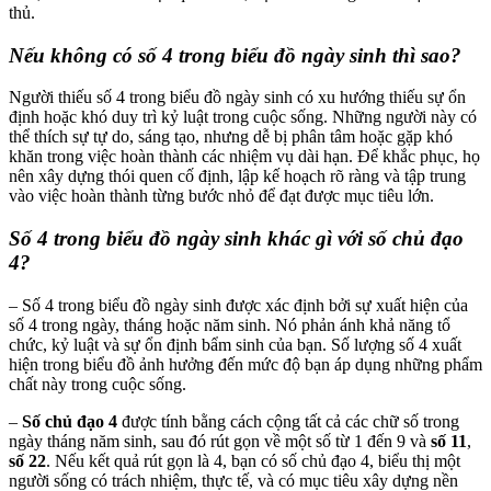
thủ.
Nếu không có số 4 trong biểu đồ ngày sinh thì sao?
Người thiếu số 4 trong biểu đồ ngày sinh có xu hướng thiếu sự ổn
định hoặc khó duy trì kỷ luật trong cuộc sống. Những người này có
thể thích sự tự do, sáng tạo, nhưng dễ bị phân tâm hoặc gặp khó
khăn trong việc hoàn thành các nhiệm vụ dài hạn. Để khắc phục, họ
nên xây dựng thói quen cố định, lập kế hoạch rõ ràng và tập trung
vào việc hoàn thành từng bước nhỏ để đạt được mục tiêu lớn.
Số 4 trong biểu đồ ngày sinh khác gì với số chủ đạo
4?
– Số 4 trong biểu đồ ngày sinh được xác định bởi sự xuất hiện của
số 4 trong ngày, tháng hoặc năm sinh. Nó phản ánh khả năng tổ
chức, kỷ luật và sự ổn định bẩm sinh của bạn. Số lượng số 4 xuất
hiện trong biểu đồ ảnh hưởng đến mức độ bạn áp dụng những phẩm
chất này trong cuộc sống.
–
Số chủ đạo 4
được tính bằng cách cộng tất cả các chữ số trong
ngày tháng năm sinh, sau đó rút gọn về một số từ 1 đến 9 và
số 11
,
số 22
. Nếu kết quả rút gọn là 4, bạn có số chủ đạo 4, biểu thị một
người sống có trách nhiệm, thực tế, và có mục tiêu xây dựng nền