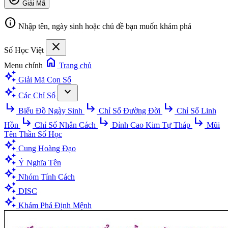
Giải Mã
info
Nhập tên, ngày sinh hoặc chủ đề bạn muốn khám phá
close
Số Học Việt
home
Menu chính
Trang chủ
auto_awesome
Giải Mã Con Số
auto_awesome
expand_more
Các Chỉ Số
subdirectory_arrow_right
subdirectory_arrow_right
subdirectory_arrow_right
Biểu Đồ Ngày Sinh
Chỉ Số Đường Đời
Chỉ Số Linh
subdirectory_arrow_right
subdirectory_arrow_right
subdirectory_arrow_right
Hồn
Chỉ Số Nhân Cách
Đỉnh Cao Kim Tự Tháp
Mũi
Tên Thần Số Học
auto_awesome
Cung Hoàng Đạo
auto_awesome
Ý Nghĩa Tên
auto_awesome
Nhóm Tính Cách
auto_awesome
DISC
auto_awesome
Khám Phá Định Mệnh