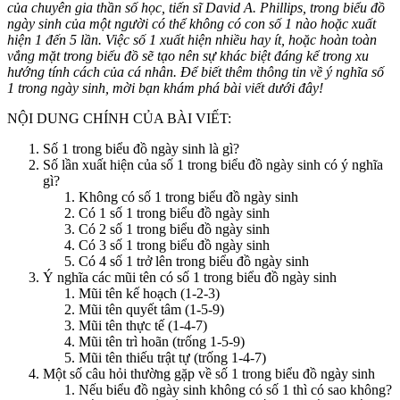
của chuyên gia thần số học, tiến sĩ David A. Phillips, trong biểu đồ
ngày sinh của một người có thể không có con số 1 nào hoặc xuất
hiện 1 đến 5 lần. Việc số 1 xuất hiện nhiều hay ít, hoặc hoàn toàn
vắng mặt trong biểu đồ sẽ tạo nên sự khác biệt đáng kể trong xu
hướng tính cách của cá nhân. Để biết thêm thông tin về ý nghĩa số
1 trong ngày sinh, mời bạn khám phá bài viết dưới đây!
NỘI DUNG CHÍNH CỦA BÀI VIẾT:
Số 1 trong biểu đồ ngày sinh là gì?
Số lần xuất hiện của số 1 trong biểu đồ ngày sinh có ý nghĩa
gì?
Không có số 1 trong biểu đồ ngày sinh
Có 1 số 1 trong biểu đồ ngày sinh
Có 2 số 1 trong biểu đồ ngày sinh
Có 3 số 1 trong biểu đồ ngày sinh
Có 4 số 1 trở lên trong biểu đồ ngày sinh
Ý nghĩa các mũi tên có số 1 trong biểu đồ ngày sinh
Mũi tên kế hoạch (1-2-3)
Mũi tên quyết tâm (1-5-9)
Mũi tên thực tế (1-4-7)
Mũi tên trì hoãn (trống 1-5-9)
Mũi tên thiếu trật tự (trống 1-4-7)
Một số câu hỏi thường gặp về số 1 trong biểu đồ ngày sinh
Nếu biểu đồ ngày sinh không có số 1 thì có sao không?