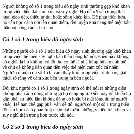
Người không có số 1 trong biểu đồ ngày sinh thường gặp khó khăn
trong việc diễn đạt cảm xúc và suy nghĩ. Họ dễ rơi vào trạng thái
ngại giao tiếp, thiếu tự tin, hoặc sống khép kín. Để phát triển hơn,
họ cần học cách nói lên quan điểm, rèn luyện khả năng thể hiện bản
thân và nâng cao sự tự chủ.
Có 1 số 1 trong biểu đồ ngày sinh
Những người có 1 số 1 trên biểu đồ ngày sinh thường gặp khó khăn
trong việc thể hiện suy nghĩ bản thân bằng lời nói. Điều này không
có nghĩa là họ không nói tốt, họ có thể là nhà hùng biện mạnh mẽ
về chủ đề không liên quan đến việc thể hiện cảm xúc cá nhân.
Người có một con số 1 chỉ cảm thấy khó trong việc trình bày, giải
thích rõ ràng về cảm xúc bên trong ra bên ngoài.
Đôi khi, người có 1 số 1 trong ngày sinh có thể nói ra những điều
không phản ánh đúng những gì họ đang nghĩ. Điều này dễ khiến họ
gặp phải sự hiểu lầm không đáng có hoặc bị mất lòng tin từ người
khác. Để hạn chế gặp phải vấn đề đó, người có một số 1 trong biểu
đồ cần học cách phản ứng chậm lại trước những ý kiến trái chiều và
suy nghĩ thận trọng hơn trước khi nói.
Có 2 số 1 trong biểu đồ ngày sinh