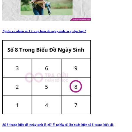
Người có nhiều số 1 trong biểu đồ ngày sinh có gì đặc biệt?
Số 8 trong biểu đồ ngày sinh là gì? Ý nghĩa số lần xuất hiện số 8 trong biểu đồ