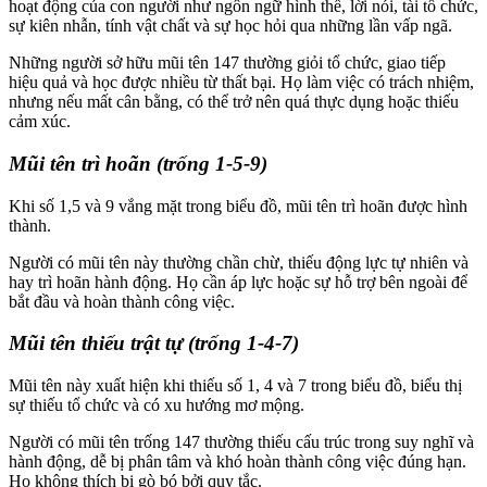
hoạt động của con người như ngôn ngữ hình thể, lời nói, tài tổ chức,
sự kiên nhẫn, tính vật chất và sự học hỏi qua những lần vấp ngã.
Những người sở hữu mũi tên 147 thường giỏi tổ chức, giao tiếp
hiệu quả và học được nhiều từ thất bại. Họ làm việc có trách nhiệm,
nhưng nếu mất cân bằng, có thể trở nên quá thực dụng hoặc thiếu
cảm xúc.
Mũi tên trì hoãn (trống 1-5-9)
Khi số 1,5 và 9 vắng mặt trong biểu đồ, mũi tên trì hoãn được hình
thành.
Người có mũi tên này thường chần chừ, thiếu động lực tự nhiên và
hay trì hoãn hành động. Họ cần áp lực hoặc sự hỗ trợ bên ngoài để
bắt đầu và hoàn thành công việc.
Mũi tên thiếu trật tự (trống 1-4-7)
Mũi tên này xuất hiện khi thiếu số 1, 4 và 7 trong biểu đồ, biểu thị
sự thiếu tổ chức và có xu hướng mơ mộng.
Người có mũi tên trống 147 thường thiếu cấu trúc trong suy nghĩ và
hành động, dễ bị phân tâm và khó hoàn thành công việc đúng hạn.
Họ không thích bị gò bó bởi quy tắc.