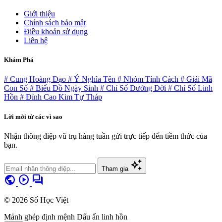
Giới thiệu
Chính sách bảo mật
Điều khoản sử dụng
Liên hệ
Khám Phá
# Cung Hoàng Đạo
# Ý Nghĩa Tên
# Nhóm Tính Cách
# Giải Mã
Con Số
# Biểu Đồ Ngày Sinh
# Chỉ Số Đường Đời
# Chỉ Số Linh
Hồn
# Đỉnh Cao Kim Tự Tháp
Lời mời từ các vì sao
Nhận thông điệp vũ trụ hàng tuần gửi trực tiếp đến tiềm thức của
bạn.
auto_awesome
Tham gia
public
play_circle
forum
© 2026 Số Học Việt
Mảnh ghép định mệnh
Dấu ấn linh hồn