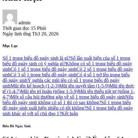
admin
Thời gian đọc
15 Phút
Ngày linh ứng
Th3 20, 2026
Mục Lục
Số 1 trong biểu đồ ngày sinh là gì?
Số lần xuất hiện của số 1 trong
biểu đồ ngày sinh có ý nghĩa gì?
Không có số 1 trong biểu đồ ngày
sinh
Có 1 số 1 trong biểu đồ ngày sinh
Có 2 số 1 trong biểu đồ ngày
sinh
Có 3 số 1 trong biểu đồ ngày sinh
Có 4 số 1 trở lên trong biểu
đồ ngày sinh
Ý nghĩa các mũi tên có số 1 trong biểu đồ ngày
sinh
Mũi tên kế hoạch (1-2-3)
Mũi tên quyết tâm (1-5-9)
Mũi tên thực
tế (1-4-7)
Mũi tên trì hoãn (trống 1-5-9)
Mũi tên thiếu trật tự (trống 1-
4-7)
Một số câu hỏi thường gặp về số 1 trong biểu đồ ngày sinh
Nếu
biểu đồ ngày sinh không có số 1 thì có sao không?
Số 1 trong biểu
đồ ngày sinh xuất hiện nhiều có tốt không?
Số 1 trong biểu đồ ngày
sinh khác gì với số chủ đạo 1?
Kết luận
Biểu Đồ Ngày Sinh