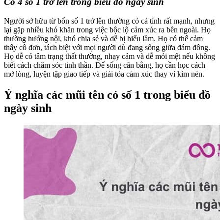
Có 4 số 1 trở lên trong biểu đồ ngày sinh
Người sở hữu từ bốn số 1 trở lên thường có cá tính rất mạnh, nhưng
lại gặp nhiều khó khăn trong việc bộc lộ cảm xúc ra bên ngoài. Họ
thường hướng nội, khó chia sẻ và dễ bị hiểu lầm. Họ có thể cảm
thấy cô đơn, tách biệt với mọi người dù đang sống giữa đám đông.
Họ dễ có tâm trạng thất thường, nhạy cảm và dễ mỏi mệt nếu không
biết cách chăm sóc tinh thần. Để sống cân bằng, họ cần học cách
mở lòng, luyện tập giao tiếp và giải tỏa cảm xúc thay vì kìm nén.
Ý nghĩa các mũi tên có số 1 trong biểu đồ
ngày sinh