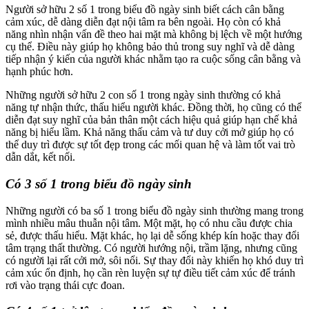
Người sở hữu 2 số 1 trong biểu đồ ngày sinh biết cách cân bằng
cảm xúc, dễ dàng diễn đạt nội tâm ra bên ngoài. Họ còn có khả
năng nhìn nhận vấn đề theo hai mặt mà không bị lệch về một hướng
cụ thể. Điều này giúp họ không bảo thủ trong suy nghĩ và dễ dàng
tiếp nhận ý kiến của người khác nhằm tạo ra cuộc sống cân bằng và
hạnh phúc hơn.
Những người sở hữu 2 con số 1 trong ngày sinh thường có khả
năng tự nhận thức, thấu hiểu người khác. Đồng thời, họ cũng có thể
diễn đạt suy nghĩ của bản thân một cách hiệu quả giúp hạn chế khả
năng bị hiểu lầm. Khả năng thấu cảm và tư duy cởi mở giúp họ có
thể duy trì được sự tốt đẹp trong các mối quan hệ và làm tốt vai trò
dẫn dắt, kết nối.
Có 3 số 1 trong biểu đồ ngày sinh
Những người có ba số 1 trong biểu đồ ngày sinh thường mang trong
mình nhiều mâu thuẫn nội tâm. Một mặt, họ có nhu cầu được chia
sẻ, được thấu hiểu. Mặt khác, họ lại dễ sống khép kín hoặc thay đổi
tâm trạng thất thường. Có người hướng nội, trầm lặng, nhưng cũng
có người lại rất cởi mở, sôi nổi. Sự thay đổi này khiến họ khó duy trì
cảm xúc ổn định, họ cần rèn luyện sự tự điều tiết cảm xúc để tránh
rơi vào trạng thái cực đoan.