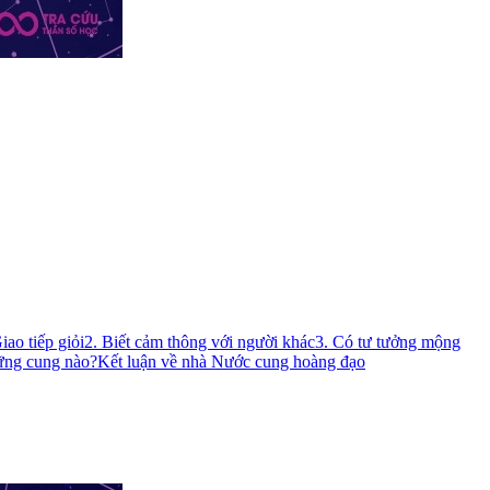
iao tiếp giỏi
2. Biết cảm thông với người khác
3. Có tư tưởng mộng
ững cung nào?
Kết luận về nhà Nước cung hoàng đạo