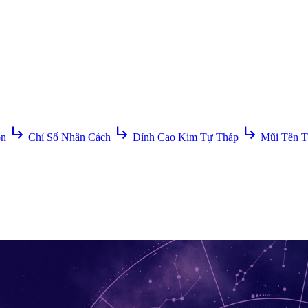
subdirectory_arrow_right
subdirectory_arrow_right
subdirectory_arrow_right
ồn
Chỉ Số Nhân Cách
Đỉnh Cao Kim Tự Tháp
Mũi Tên T