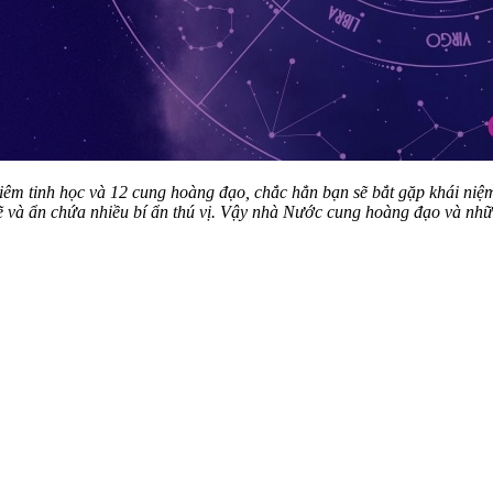
hiêm tinh học và 12 cung hoàng đạo, chắc hẳn bạn sẽ bắt gặp khái ni
 và ẩn chứa nhiều bí ẩn thú vị. Vậy nhà Nước cung hoàng đạo và nh