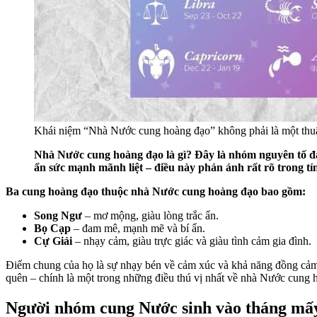
Khái niệm “Nhà Nước cung hoàng đạo” không phải là một thuật
Nhà Nước cung hoàng đạo là gì? Đây là nhóm nguyên tố đại
ẩn sức mạnh mãnh liệt – điều này phản ánh rất rõ trong 
Ba cung hoàng đạo thuộc nhà Nước cung hoàng đạo bao gồm:
Song Ngư
– mơ mộng, giàu lòng trắc ẩn.
Bọ Cạp
– đam mê, mạnh mẽ và bí ẩn.
Cự Giải
– nhạy cảm, giàu trực giác và giàu tình cảm gia đình.
Điểm chung của họ là sự nhạy bén về cảm xúc và khả năng đồng c
quên – chính là một trong những điều thú vị nhất về nhà Nước cung
Người nhóm cung Nước sinh vào tháng mấ