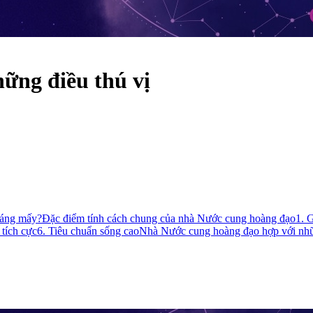
ững điều thú vị
háng mấy?
Đặc điểm tính cách chung của nhà Nước cung hoàng đạo
1. G
tích cực
6. Tiêu chuẩn sống cao
Nhà Nước cung hoàng đạo hợp với nh