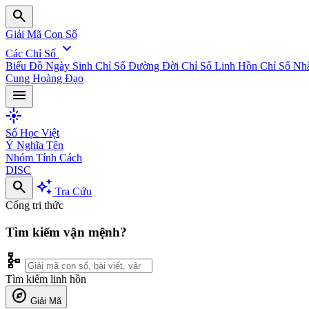
search
Giải Mã Con Số
expand_more
Các Chỉ Số
Biểu Đồ Ngày Sinh
Chỉ Số Đường Đời
Chỉ Số Linh Hồn
Chỉ Số Nh
Cung Hoàng Đạo
menu
flare
Số Học Việt
Ý Nghĩa Tên
Nhóm Tính Cách
DISC
search
auto_awesome
Tra Cứu
Cổng tri thức
Tìm kiếm vận mệnh?
schema
Tìm kiếm linh hồn
explore
Giải Mã