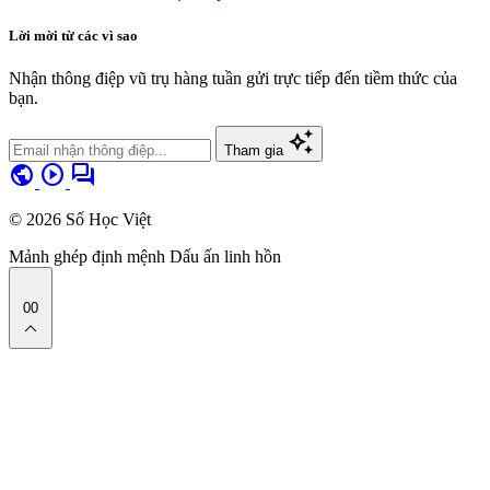
Lời mời từ các vì sao
Nhận thông điệp vũ trụ hàng tuần gửi trực tiếp đến tiềm thức của
bạn.
auto_awesome
Tham gia
public
play_circle
forum
© 2026 Số Học Việt
Mảnh ghép định mệnh
Dấu ấn linh hồn
00
expand_less