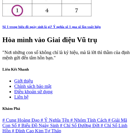
Số 1 trong biểu đồ ngày sinh là gì? Ý nghĩa số 1 qua số lần xuất hiện
Hòa mình vào
Giai điệu Vũ trụ
"Nơi những con số không chỉ là ký hiệu, mà là lời thì thầm của định
mệnh gửi đến tâm hồn bạn."
Liên Kết Nhanh
Giới thiệu
Chính sách bảo mật
Điều khoản sử dụng
Liên hệ
Khám Phá
# Cung Hoàng Đạo
# Ý Nghĩa Tên
# Nhóm Tính Cách
# Giải Mã
Con Số
# Biểu Đồ Ngày Sinh
# Chỉ Số Đường Đời
# Chỉ Số Linh
Hồn
# Đỉnh Cao Kim Tự Tháp