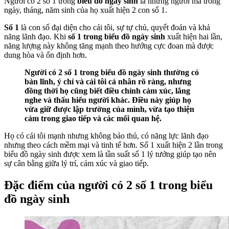
Người có 2 số 1 trong
biểu đồ ngày sinh
là những người mà trong
ngày, tháng, năm sinh của họ xuất hiện 2 con số 1.
Số 1
là con số đại diện cho cái tôi, sự tự chủ, quyết đoán và khả
năng lãnh đạo. Khi
số 1 trong biểu đồ ngày sinh
xuất hiện hai lần,
năng lượng này không tăng mạnh theo hướng cực đoan mà được
dung hòa và ổn định hơn.
Người có 2 số 1 trong biểu đồ ngày sinh thường có
bản lĩnh, ý chí và cái tôi cá nhân rõ ràng, nhưng
đồng thời họ cũng biết điều chỉnh cảm xúc, lắng
nghe và thấu hiểu người khác. Điều này giúp họ
vừa giữ được lập trường của mình, vừa tạo thiện
cảm trong giao tiếp và các mối quan hệ.
Họ có cái tôi mạnh nhưng không bảo thủ, có năng lực lãnh đạo
nhưng theo cách mềm mại và tinh tế hơn. Số 1 xuất hiện 2 lần trong
biểu đồ ngày sinh được xem là tần suất số 1 lý tưởng giúp tạo nên
sự cân bằng giữa lý trí, cảm xúc và giao tiếp.
Đặc điểm của người có 2 số 1 trong biểu
đồ ngày sinh