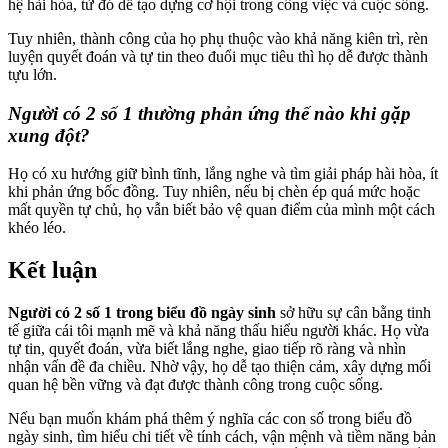
hệ hài hòa, từ đó dễ tạo dựng cơ hội trong công việc và cuộc sống.
Tuy nhiên, thành công của họ phụ thuộc vào khả năng kiên trì, rèn
luyện quyết đoán và tự tin theo đuổi mục tiêu thì họ dễ được thành
tựu lớn.
Người có 2 số 1 thường phản ứng thế nào khi gặp
xung đột?
Họ có xu hướng giữ bình tĩnh, lắng nghe và tìm giải pháp hài hòa, ít
khi phản ứng bốc đồng. Tuy nhiên, nếu bị chèn ép quá mức hoặc
mất quyền tự chủ, họ vẫn biết bảo vệ quan điểm của mình một cách
khéo léo.
Kết luận
Người có 2 số 1 trong biểu đồ ngày sinh
sở hữu sự cân bằng tinh
tế giữa cái tôi mạnh mẽ và khả năng thấu hiểu người khác. Họ vừa
tự tin, quyết đoán, vừa biết lắng nghe, giao tiếp rõ ràng và nhìn
nhận vấn đề đa chiều. Nhờ vậy, họ dễ tạo thiện cảm, xây dựng mối
quan hệ bền vững và đạt được thành công trong cuộc sống.
Nếu bạn muốn khám phá thêm ý nghĩa các con số trong biểu đồ
ngày sinh, tìm hiểu chi tiết về tính cách, vận mệnh và tiềm năng bản