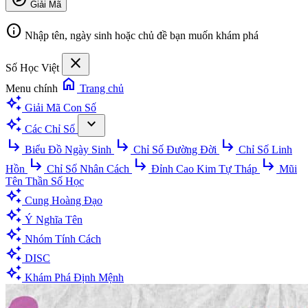
Giải Mã
info
Nhập tên, ngày sinh hoặc chủ đề bạn muốn khám phá
close
Số Học Việt
home
Menu chính
Trang chủ
auto_awesome
Giải Mã Con Số
auto_awesome
expand_more
Các Chỉ Số
subdirectory_arrow_right
subdirectory_arrow_right
subdirectory_arrow_right
Biểu Đồ Ngày Sinh
Chỉ Số Đường Đời
Chỉ Số Linh
subdirectory_arrow_right
subdirectory_arrow_right
subdirectory_arrow_right
Hồn
Chỉ Số Nhân Cách
Đỉnh Cao Kim Tự Tháp
Mũi
Tên Thần Số Học
auto_awesome
Cung Hoàng Đạo
auto_awesome
Ý Nghĩa Tên
auto_awesome
Nhóm Tính Cách
auto_awesome
DISC
auto_awesome
Khám Phá Định Mệnh