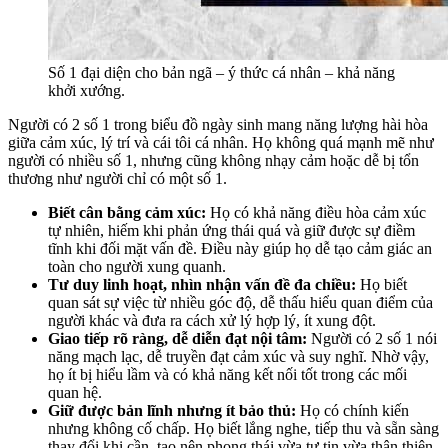
Số 1 đại diện cho bản ngã – ý thức cá nhân – khả năng
khởi xướng.
Người có 2 số 1 trong biểu đồ ngày sinh mang năng lượng hài hòa
giữa cảm xúc, lý trí và cái tôi cá nhân. Họ không quá mạnh mẽ như
người có nhiều số 1, nhưng cũng không nhạy cảm hoặc dễ bị tổn
thương như người chỉ có một số 1.
Biết cân bằng cảm xúc:
Họ có khả năng điều hòa cảm xúc
tự nhiên, hiếm khi phản ứng thái quá và giữ được sự điềm
tĩnh khi đối mặt vấn đề. Điều này giúp họ dễ tạo cảm giác an
toàn cho người xung quanh.
Tư duy linh hoạt, nhìn nhận vấn đề đa chiều:
Họ biết
quan sát sự việc từ nhiều góc độ, dễ thấu hiểu quan điểm của
người khác và đưa ra cách xử lý hợp lý, ít xung đột.
Giao tiếp rõ ràng, dễ diễn đạt nội tâm:
Người có 2 số 1 nói
năng mạch lạc, dễ truyền đạt cảm xúc và suy nghĩ. Nhờ vậy,
họ ít bị hiểu lầm và có khả năng kết nối tốt trong các mối
quan hệ.
Giữ được bản lĩnh nhưng ít bảo thủ:
Họ có chính kiến
nhưng không cố chấp. Họ biết lắng nghe, tiếp thu và sẵn sàng
thay đổi khi cần, tạo nên phong thái vừa tự tin vừa thân thiện.