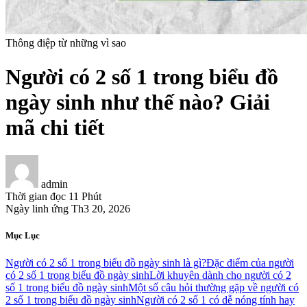
Thông điệp từ những vì sao
Người có 2 số 1 trong biểu đồ
ngày sinh như thế nào? Giải
mã chi tiết
admin
Thời gian đọc
11 Phút
Ngày linh ứng
Th3 20, 2026
Mục Lục
Người có 2 số 1 trong biểu đồ ngày sinh là gì?
Đặc điểm của người
có 2 số 1 trong biểu đồ ngày sinh
Lời khuyên dành cho người có 2
số 1 trong biểu đồ ngày sinh
Một số câu hỏi thường gặp về người có
2 số 1 trong biểu đồ ngày sinh
Người có 2 số 1 có dễ nóng tính hay