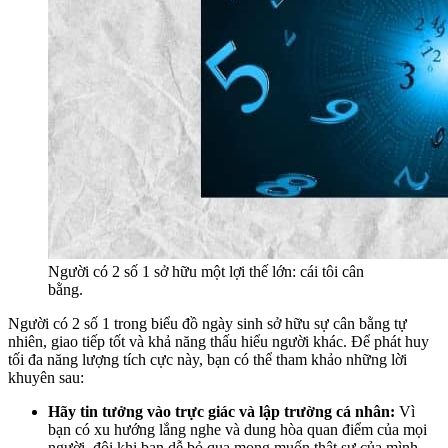
Người có 2 số 1 sở hữu một lợi thế lớn: cái tôi cân
bằng.
Người có 2 số 1 trong biểu đồ ngày sinh sở hữu sự cân bằng tự
nhiên, giao tiếp tốt và khả năng thấu hiểu người khác. Để phát huy
tối đa năng lượng tích cực này, bạn có thể tham khảo những lời
khuyên sau:
Hãy tin tưởng vào trực giác và lập trường cá nhân:
Vì
bạn có xu hướng lắng nghe và dung hòa quan điểm của mọi
người, đôi khi bạn dễ bỏ qua mong muốn thật sự của mình.