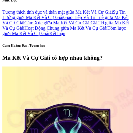
Mục Lục
Tương thích tình dục và thân mật giữa Ma Kết Và Cự Giải
Sự Tin
Tưởng giữa Ma Kết Và Cự Giải
Giao Tiếp Và Trí Tuệ giữa Ma Kết
Và Cự Giải
Cảm Xúc giữa Ma Kết Và Cự Giải
Giá Trị giữa Ma Kết
Và Cự Giải
Hoạt Động Chung giữa Ma Kết Và Cự Giải
Tóm lược
giữa Ma Kết Và Cự Giải
Kết luận
Cung Hoàng Đạo, Tương hợp
Ma Kết Và Cự Giải có hợp nhau không?