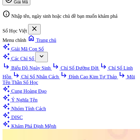
Giải Mã
info
Nhập tên, ngày sinh hoặc chủ đề bạn muốn khám phá
close
Số Học Việt
home
Menu chính
Trang chủ
auto_awesome
Giải Mã Con Số
auto_awesome
expand_more
Các Chỉ Số
subdirectory_arrow_right
subdirectory_arrow_right
subdirectory_arrow_right
Biểu Đồ Ngày Sinh
Chỉ Số Đường Đời
Chỉ Số Linh
subdirectory_arrow_right
subdirectory_arrow_right
subdirectory_arrow_right
Hồn
Chỉ Số Nhân Cách
Đỉnh Cao Kim Tự Tháp
Mũi
Tên Thần Số Học
auto_awesome
Cung Hoàng Đạo
auto_awesome
Ý Nghĩa Tên
auto_awesome
Nhóm Tính Cách
auto_awesome
DISC
auto_awesome
Khám Phá Định Mệnh