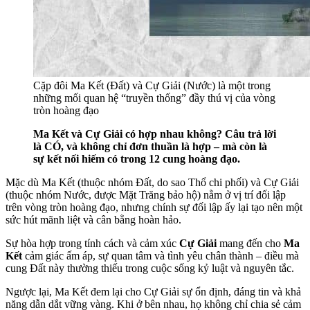
Cặp đôi Ma Kết (Đất) và Cự Giải (Nước) là một trong
những mối quan hệ “truyền thống” đầy thú vị của vòng
tròn hoàng đạo
Ma Kết và Cự Giải có hợp nhau không? Câu trả lời
là CÓ, và không chỉ đơn thuần là hợp – mà còn là
sự kết nối hiếm có trong 12 cung hoàng đạo.
Mặc dù Ma Kết (thuộc nhóm Đất, do sao Thổ chi phối) và Cự Giải
(thuộc nhóm Nước, được Mặt Trăng bảo hộ) nằm ở vị trí đối lập
trên vòng tròn hoàng đạo, nhưng chính sự đối lập ấy lại tạo nên một
sức hút mãnh liệt và cân bằng hoàn hảo.
Sự hòa hợp trong tính cách và cảm xúc
Cự Giải
mang đến cho
Ma
Kết
cảm giác ấm áp, sự quan tâm và tình yêu chân thành – điều mà
cung Đất này thường thiếu trong cuộc sống kỷ luật và nguyên tắc.
Ngược lại, Ma Kết đem lại cho Cự Giải sự ổn định, đáng tin và khả
năng dẫn dắt vững vàng. Khi ở bên nhau, họ không chỉ chia sẻ cảm