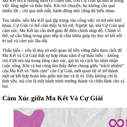
Ma Kết nói ít nhưng luôn có chiều sâu, còn Cự Giải lại tinh tế trong
việc lắng nghe và thấu hiểu. Khi trò chuyện, họ không cần quá
nhiều lời – chỉ qua ánh mắt, hành động nhỏ cũng đủ hiểu nhau.
Tuy nhiên, nếu Ma Kết quá tập trung vào công việc và trở nên khô
khan, Cự Giải có thể cảm thấy bị bỏ rơi. Ngược lại, khi Cự Giải quá
cảm xúc, Ma Kết lại cần thời gian để điều chỉnh nhịp độ. Chính vì
thế, sự cân bằng trong giao tiếp là chìa khóa giúp họ duy trì kết nối
trí tuệ và cảm xúc lâu dài.
Thấu hiểu – yếu tố duy trì mối quan hệ bền vững điều then chốt để
Ma Kết và Cự Giải thật sự hợp nhau nằm ở sự thấu hiểu – không
chỉ ở lời nói mà trong từng cảm xúc, giá trị và cách họ nhìn nhận
cuộc sống. Khi cả hai cùng tìm thấy điểm chung giữa “trách nhiệm”
của Ma Kết và “tình cảm” của Cự Giải, mối quan hệ sẽ trở thành
một sự kết hợp hoàn hảo giữa trái tim và lý trí. Đây không chỉ là
tình yêu, mà còn là một hành trình trưởng thành và chữa lành cho cả
hai.
Cảm Xúc giữa Ma Kết Và Cự Giải