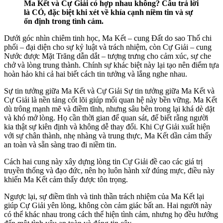
Ma Kết và Cự Giải có hợp nhau không? Câu trả lời
là CÓ, đặc biệt khi xét về khía cạnh niềm tin và sự
ổn định trong tình cảm.
Dưới góc nhìn chiêm tinh học, Ma Kết – cung Đất do sao Thổ chi
phối – đại diện cho sự kỷ luật và trách nhiệm, còn Cự Giải – cung
Nước được Mặt Trăng dẫn dắt – tượng trưng cho cảm xúc, sự che
chở và lòng trung thành. Chính sự khác biệt này lại tạo nên điểm tựa
hoàn hảo khi cả hai biết cách tin tưởng và lắng nghe nhau.
Sự tin tưởng giữa Ma Kết và Cự Giải Sự tin tưởng giữa Ma Kết và
Cự Giải là nền tảng cốt lõi giúp mối quan hệ này bền vững. Ma Kết
dù trông mạnh mẽ và điềm tĩnh, nhưng sâu bên trong lại khá dè dặt
và khó mở lòng. Họ cần thời gian để quan sát, để biết rằng người
kia thật sự kiên định và không dễ thay đổi. Khi Cự Giải xuất hiện
với sự chân thành, nhẹ nhàng và trung thực, Ma Kết dần cảm thấy
an toàn và sẵn sàng trao đi niềm tin.
Cách hai cung này xây dựng lòng tin Cự Giải đề cao các giá trị
truyền thống và đạo đức, nên họ luôn hành xử đúng mực, điều này
khiến Ma Kết cảm thấy được tôn trọng.
Ngược lại, sự điềm tĩnh và tinh thần trách nhiệm của Ma Kết lại
giúp Cự Giải yên lòng, không còn cảm giác bất an. Hai người này
có thể khác nhau trong cách thể hiện tình cảm, nhưng họ đều hướng