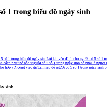
ố 1 trong biểu đồ ngày sinh
5 số 1 trong biểu đồ ngày sinh
Lời khuyên dành cho người có 5 số 1 tr
ính cách như thế nào?
Người có 5 số 1 trong ngày sinh có phải là người
phù hợp với công việc gì?
Làm sao để người có 5 số 1 trong ngày sinh 
ày sinh