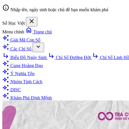
info
Nhập tên, ngày sinh hoặc chủ đề bạn muốn khám phá
close
Số Học Việt
home
Menu chính
Trang chủ
auto_awesome
Giải Mã Con Số
auto_awesome
expand_more
Các Chỉ Số
subdirectory_arrow_right
subdirectory_arrow_right
subdirectory_arrow_right
Biểu Đồ Ngày Sinh
Chỉ Số Đường Đời
Chỉ Số Linh H
auto_awesome
Cung Hoàng Đạo
auto_awesome
Ý Nghĩa Tên
auto_awesome
Nhóm Tính Cách
auto_awesome
DISC
auto_awesome
Khám Phá Định Mệnh