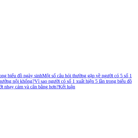
ong biểu đồ ngày sinh
Một số câu hỏi thường gặp về người có 5 số 1
 hướng nội không?
Vì sao người có số 1 xuất hiện 5 lần trong biểu đồ
bớt nhạy cảm và cân bằng hơn?
Kết luận