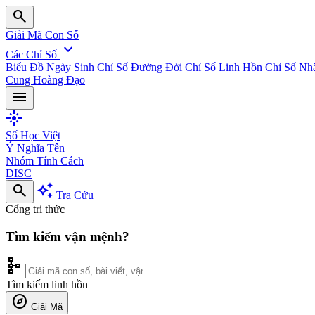
search
Giải Mã Con Số
expand_more
Các Chỉ Số
Biểu Đồ Ngày Sinh
Chỉ Số Đường Đời
Chỉ Số Linh Hồn
Chỉ Số Nh
Cung Hoàng Đạo
menu
flare
Số Học Việt
Ý Nghĩa Tên
Nhóm Tính Cách
DISC
search
auto_awesome
Tra Cứu
Cổng tri thức
Tìm kiếm vận mệnh?
schema
Tìm kiếm linh hồn
explore
Giải Mã