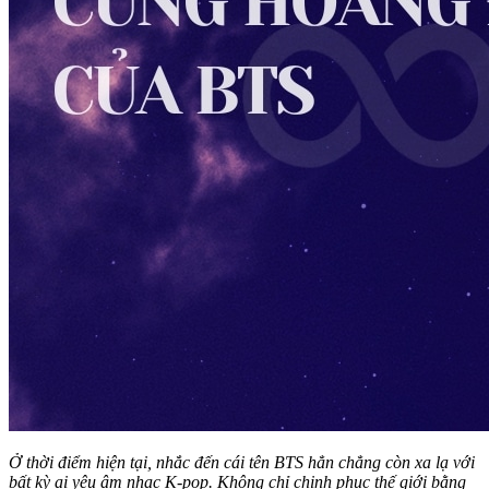
Ở thời điểm hiện tại, nhắc đến cái tên BTS hẳn chẳng còn xa lạ với
bất kỳ ai yêu âm nhạc K-pop. Không chỉ chinh phục thế giới bằng