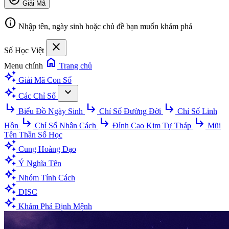
Giải Mã
info
Nhập tên, ngày sinh hoặc chủ đề bạn muốn khám phá
close
Số Học Việt
home
Menu chính
Trang chủ
auto_awesome
Giải Mã Con Số
auto_awesome
expand_more
Các Chỉ Số
subdirectory_arrow_right
subdirectory_arrow_right
subdirectory_arrow_right
Biểu Đồ Ngày Sinh
Chỉ Số Đường Đời
Chỉ Số Linh
subdirectory_arrow_right
subdirectory_arrow_right
subdirectory_arrow_right
Hồn
Chỉ Số Nhân Cách
Đỉnh Cao Kim Tự Tháp
Mũi
Tên Thần Số Học
auto_awesome
Cung Hoàng Đạo
auto_awesome
Ý Nghĩa Tên
auto_awesome
Nhóm Tính Cách
auto_awesome
DISC
auto_awesome
Khám Phá Định Mệnh