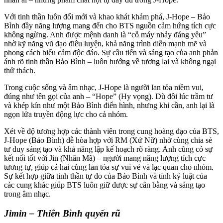
Với tinh thần luôn đổi mới và khao khát khám phá, J-Hope – Bảo
Bình đầy năng lượng mang đến cho BTS nguồn cảm hứng tích cực
không ngừng. Anh được mệnh danh là “cỗ máy nhảy đáng yêu”
nhờ kỹ năng vũ đạo điêu luyện, khả năng trình diễn mạnh mẽ và
phong cách biểu cảm độc đáo. Sự cầu tiến và sáng tạo của anh phản
ánh rõ tinh thần Bảo Bình – luôn hướng về tương lai và không ngại
thử thách.
Trong cuộc sống và âm nhạc, J-Hope là người lan tỏa niềm vui,
đúng như tên gọi của anh – “Hope” (Hy vọng). Dù đôi lúc trầm tư
và khép kín như một Bảo Bình điển hình, nhưng khi cần, anh lại là
ngọn lửa truyền động lực cho cả nhóm.
Xét về độ tương hợp các thành viên trong cung hoàng đạo của BTS,
J-Hope (Bảo Bình) dễ hòa hợp với RM (Xử Nữ) nhờ cùng chia sẻ
tư duy sáng tạo và khả năng lập kế hoạch rõ ràng. Anh cũng có sự
kết nối tốt với Jin (Nhân Mã) – người mang năng lượng tích cực
tương tự, giúp cả hai cùng lan tỏa sự vui vẻ và lạc quan cho nhóm.
Sự kết hợp giữa tinh thần tự do của Bảo Bình và tính kỷ luật của
các cung khác giúp BTS luôn giữ được sự cân bằng và sáng tạo
trong âm nhạc.
Jimin – Thiên Bình quyến rũ