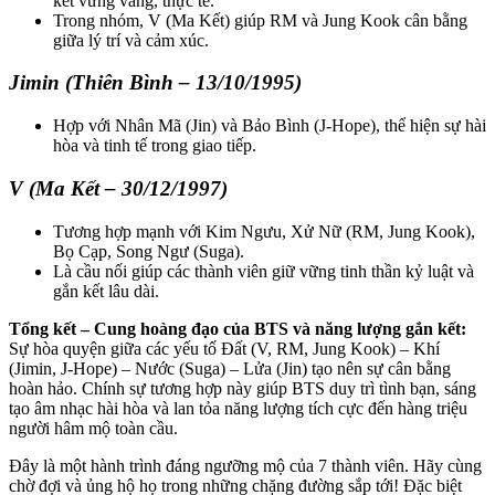
kết vững vàng, thực tế.
Trong nhóm, V (Ma Kết) giúp RM và Jung Kook cân bằng
giữa lý trí và cảm xúc.
Jimin (Thiên Bình – 13/10/1995)
Hợp với Nhân Mã (Jin) và Bảo Bình (J-Hope), thể hiện sự hài
hòa và tinh tế trong giao tiếp.
V (Ma Kết – 30/12/1997)
Tương hợp mạnh với Kim Ngưu, Xử Nữ (RM, Jung Kook),
Bọ Cạp, Song Ngư (Suga).
Là cầu nối giúp các thành viên giữ vững tinh thần kỷ luật và
gắn kết lâu dài.
Tổng kết – Cung hoàng đạo của BTS và năng lượng gắn kết:
Sự hòa quyện giữa các yếu tố Đất (V, RM, Jung Kook) – Khí
(Jimin, J-Hope) – Nước (Suga) – Lửa (Jin) tạo nên sự cân bằng
hoàn hảo. Chính sự tương hợp này giúp BTS duy trì tình bạn, sáng
tạo âm nhạc hài hòa và lan tỏa năng lượng tích cực đến hàng triệu
người hâm mộ toàn cầu.
Đây là một hành trình đáng ngưỡng mộ của 7 thành viên. Hãy cùng
chờ đợi và ủng hộ họ trong những chặng đường sắp tới! Đặc biệt