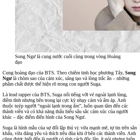
Song Ngư là cung nước cuối cùng trong vòng Hoàng
đạo
Cung hoàng đạo của BTS. Theo chiêm tinh học phương Tây,
Song
Ngư
là chòm sao của cảm xúc, sáng tạo và lòng trắc ẩn – những
phẩm chất được thể hiện rõ trong con người Suga.
Là lead rapper của BTS, Suga nổi tiếng với vẻ ngoài lạnh lùng,
điềm tĩnh nhưng bên trong lại cực kỳ nhạy cảm và ấm áp. Anh
thuộc tuýp người “ngoài lạnh trong ấm”, luôn quan tâm đến các
thành viên và có khả năng thấu hiểu sâu sắc cảm xúc của người
khác – đặc điểm điển hình của Song Ngư.
Suga là hình mẫu của sự đối lập thú vị: vừa mạnh mẽ, tự tin trên sân
khấu, vừa đáng yêu và thích trêu đùa khi ở bên các thành viên. Anh
cũng được biết đến là người có tính cách độc lập, ít nói nhưng luôn