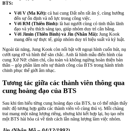
BTS:
Với V (Ma Kết):
cả hai cung Đất nên rất ăn ý, cùng hướng
đến sự ổn định và nỗ lực trong công việc.
Với RM (Thiên Bình):
là hai người cùng có tinh thần lãnh
đạo và yêu thích sáng tạo, giúp nhóm duy trì cân bằng.
Với Jimin (Thiên Bình) và Jin (Nhân Mã):
Jung Kook
mang đến sự thực tế, giúp nhóm duy trì hiệu suất và kỷ luật.
Ngoài tài năng, Jung Kook còn nổi bật với ngoại hình cuốn hút, nụ
cười rạng rỡ và hình thể săn chắc. Anh là hình mẫu điển hình của
cung Xử Nữ: chăm chỉ, cầu toàn và không ngừng hoàn thiện bản
thân – góp phần làm nên sự thành công của BTS trong hành trình
chinh phục thế giới âm nhạc.
Tương tác giữa các thành viên thông qua
cung hoàng đạo của BTS
Sau khi tìm hiểu từng cung hoàng đạo của BTS, ta có thể nhận thấy
mức độ tương hợp giữa các thành viên vô cùng thú vị. Mỗi chàng
trai mang một năng lượng riêng, nhưng khi kết hợp lại, họ tạo nên
một BTS hài hòa cả về tính cách lẫn năng lượng làm việc nhóm.
Jin (Nhân Mã – 04/12/1992)