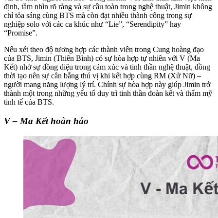
định, tầm nhìn rõ ràng và sự cầu toàn trong nghệ thuật, Jimin không
chỉ tỏa sáng cùng BTS mà còn đạt nhiều thành công trong sự
nghiệp solo với các ca khúc như “Lie”, “Serendipity” hay
“Promise”.
Nếu xét theo độ tương hợp các thành viên trong Cung hoàng đạo
của BTS, Jimin (Thiên Bình) có sự hòa hợp tự nhiên với V (Ma
Kết) nhờ sự đồng điệu trong cảm xúc và tinh thần nghệ thuật, đồng
thời tạo nên sự cân bằng thú vị khi kết hợp cùng RM (Xử Nữ) –
người mang năng lượng lý trí. Chính sự hòa hợp này giúp Jimin trở
thành một trong những yếu tố duy trì tinh thần đoàn kết và thẩm mỹ
tinh tế của BTS.
V – Ma Kết hoàn hảo