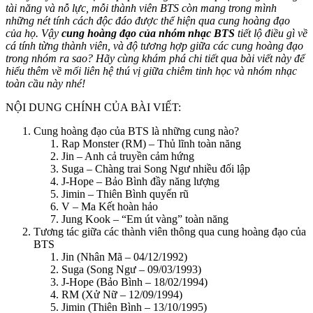
tài năng và nỗ lực, mỗi thành viên BTS còn mang trong mình
những nét tính cách độc đáo được thể hiện qua cung hoàng đạo
của họ. Vậy
cung hoàng đạo của nhóm nhạc BTS
tiết lộ điều gì về
cá tính từng thành viên, và độ tương hợp giữa các cung hoàng đạo
trong nhóm ra sao? Hãy cùng khám phá chi tiết qua bài viết này để
hiểu thêm về mối liên hệ thú vị giữa chiêm tinh học và nhóm nhạc
toàn cầu này nhé!
NỘI DUNG CHÍNH CỦA BÀI VIẾT:
Cung hoàng đạo của BTS là những cung nào?
Rap Monster (RM) – Thủ lĩnh toàn năng
Jin – Anh cả truyền cảm hứng
Suga – Chàng trai Song Ngư nhiều đối lập
J-Hope – Bảo Bình đầy năng lượng
Jimin – Thiên Bình quyến rũ
V – Ma Kết hoàn hảo
Jung Kook – “Em út vàng” toàn năng
Tương tác giữa các thành viên thông qua cung hoàng đạo của
BTS
Jin (Nhân Mã – 04/12/1992)
Suga (Song Ngư – 09/03/1993)
J-Hope (Bảo Bình – 18/02/1994)
RM (Xử Nữ – 12/09/1994)
Jimin (Thiên Bình – 13/10/1995)