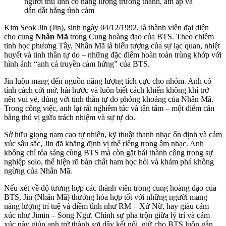
người thủ lĩnh có năng lượng trưởng thành, ấm áp và
dẫn dắt bằng tình cảm
Kim Seok Jin (Jin), sinh ngày 04/12/1992, là thành viên đại diện
cho cung
Nhân Mã
trong Cung hoàng đạo của BTS. Theo chiêm
tinh học phương Tây, Nhân Mã là biểu tượng của sự lạc quan, nhiệt
huyết và tinh thần tự do – những đặc điểm hoàn toàn trùng khớp với
hình ảnh “anh cả truyền cảm hứng” của BTS.
Jin luôn mang đến nguồn năng lượng tích cực cho nhóm. Anh có
tính cách cởi mở, hài hước và luôn biết cách khiến không khí trở
nên vui vẻ, đúng với tinh thần tự do phóng khoáng của Nhân Mã.
Trong công việc, anh lại rất nghiêm túc và tận tâm – một điểm cân
bằng thú vị giữa trách nhiệm và sự tự do.
Sở hữu giọng nam cao tự nhiên, kỹ thuật thanh nhạc ổn định và cảm
xúc sâu sắc, Jin đã khẳng định vị thế riêng trong âm nhạc. Anh
không chỉ tỏa sáng cùng BTS mà còn gặt hái thành công trong sự
nghiệp solo, thể hiện rõ bản chất ham học hỏi và khám phá không
ngừng của Nhân Mã.
Nếu xét về độ tương hợp các thành viên trong cung hoàng đạo của
BTS, Jin (Nhân Mã) thường hòa hợp tốt với những người mang
năng lượng trí tuệ và điềm tĩnh như RM – Xử Nữ, hay giàu cảm
xúc như Jimin – Song Ngư. Chính sự pha trộn giữa lý trí và cảm
xúc này giúp anh trở thành sợi dây kết nối, giữ cho BTS luôn gắn