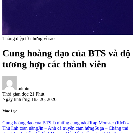
Thông điệp từ những vì sao
Cung hoàng đạo của BTS và độ
tương hợp các thành viên
admin
Thời gian đọc
21 Phút
Ngày linh ứng
Th3 20, 2026
Mục Lục
Cung hoàng đạo của BTS là những cung nào?
Rap Monster (RM) –
Thủ lĩnh toàn năng
Jin – Anh cả truyền cảm hứng
Suga – Chàng trai