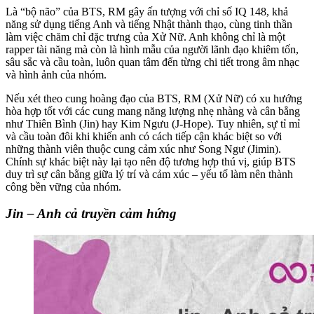
Là “bộ não” của BTS, RM gây ấn tượng với chỉ số IQ 148, khả
năng sử dụng tiếng Anh và tiếng Nhật thành thạo, cùng tinh thần
làm việc chăm chỉ đặc trưng của Xử Nữ. Anh không chỉ là một
rapper tài năng mà còn là hình mẫu của người lãnh đạo khiêm tốn,
sâu sắc và cầu toàn, luôn quan tâm đến từng chi tiết trong âm nhạc
và hình ảnh của nhóm.
Nếu xét theo cung hoàng đạo của BTS, RM (Xử Nữ) có xu hướng
hòa hợp tốt với các cung mang năng lượng nhẹ nhàng và cân bằng
như Thiên Bình (Jin) hay Kim Ngưu (J-Hope). Tuy nhiên, sự tỉ mỉ
và cầu toàn đôi khi khiến anh có cách tiếp cận khác biệt so với
những thành viên thuộc cung cảm xúc như Song Ngư (Jimin).
Chính sự khác biệt này lại tạo nên độ tương hợp thú vị, giúp BTS
duy trì sự cân bằng giữa lý trí và cảm xúc – yếu tố làm nên thành
công bền vững của nhóm.
Jin – Anh cả truyền cảm hứng