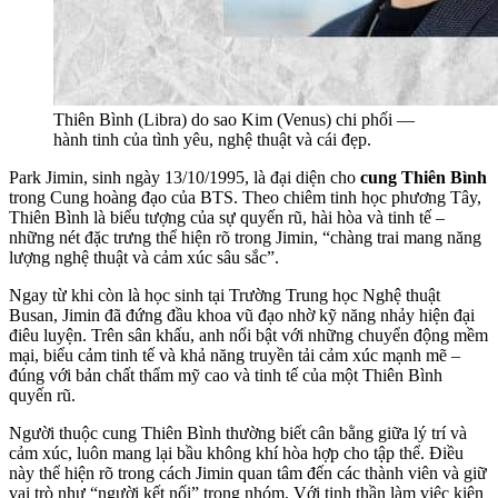
Thiên Bình (Libra) do sao Kim (Venus) chi phối —
hành tinh của tình yêu, nghệ thuật và cái đẹp.
Park Jimin, sinh ngày 13/10/1995, là đại diện cho
cung Thiên Bình
trong Cung hoàng đạo của BTS. Theo chiêm tinh học phương Tây,
Thiên Bình là biểu tượng của sự quyến rũ, hài hòa và tinh tế –
những nét đặc trưng thể hiện rõ trong Jimin, “chàng trai mang năng
lượng nghệ thuật và cảm xúc sâu sắc”.
Ngay từ khi còn là học sinh tại Trường Trung học Nghệ thuật
Busan, Jimin đã đứng đầu khoa vũ đạo nhờ kỹ năng nhảy hiện đại
điêu luyện. Trên sân khấu, anh nổi bật với những chuyển động mềm
mại, biểu cảm tinh tế và khả năng truyền tải cảm xúc mạnh mẽ –
đúng với bản chất thẩm mỹ cao và tinh tế của một Thiên Bình
quyến rũ.
Người thuộc cung Thiên Bình thường biết cân bằng giữa lý trí và
cảm xúc, luôn mang lại bầu không khí hòa hợp cho tập thể. Điều
này thể hiện rõ trong cách Jimin quan tâm đến các thành viên và giữ
vai trò như “người kết nối” trong nhóm. Với tinh thần làm việc kiên