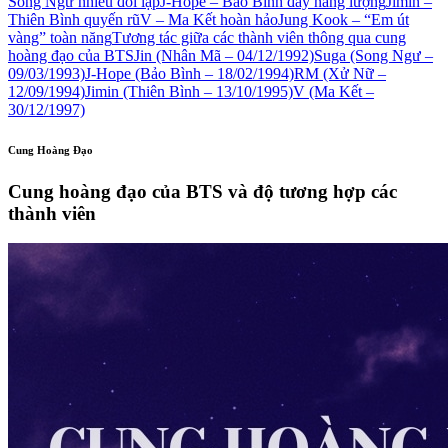
Song Ngư nhiều đối lập
J-Hope – Bảo Bình đầy năng lượng
Jimin –
Thiên Bình quyến rũ
V – Ma Kết hoàn hảo
Jung Kook – “Em út
vàng” toàn năng
Tương tác giữa các thành viên thông qua cung
hoàng đạo của BTS
Jin (Nhân Mã – 04/12/1992)
Suga (Song Ngư –
09/03/1993)
J-Hope (Bảo Bình – 18/02/1994)
RM (Xử Nữ –
12/09/1994)
Jimin (Thiên Bình – 13/10/1995)
V (Ma Kết –
30/12/1997)
Cung Hoàng Đạo
Cung hoàng đạo của BTS và độ tương hợp các
thành viên