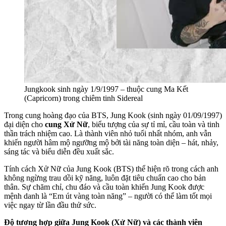
Jungkook sinh ngày 1/9/1997 – thuộc cung Ma Kết
(Capricorn) trong chiêm tinh Sidereal
Trong cung hoàng đạo của BTS, Jung Kook (sinh ngày 01/09/1997)
đại diện cho
cung Xử Nữ
, biểu tượng của sự tỉ mỉ, cầu toàn và tinh
thần trách nhiệm cao. Là thành viên nhỏ tuổi nhất nhóm, anh vẫn
khiến người hâm mộ ngưỡng mộ bởi tài năng toàn diện – hát, nhảy,
sáng tác và biểu diễn đều xuất sắc.
Tính cách Xử Nữ của Jung Kook (BTS) thể hiện rõ trong cách anh
không ngừng trau dồi kỹ năng, luôn đặt tiêu chuẩn cao cho bản
thân. Sự chăm chỉ, chu đáo và cầu toàn khiến Jung Kook được
mệnh danh là “Em út vàng toàn năng” – người có thể làm tốt mọi
việc ngay từ lần đầu thử sức.
Độ tương hợp giữa Jung Kook (Xử Nữ) và các thành viên