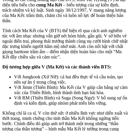
diện tiêu biểu cho
cung Ma Kết
– biểu tượng của sự kiên định,
trách nhiệm và kỷ luật. Sinh ngày 30/12/1997, V mang năng lượng
của Ma Kết: trầm tĩnh, chăm chỉ và luôn nỗ lực để hoàn thiện bản
thân.
Tính cách Ma Kết của V (BTS) thể hiện rõ qua cách anh nghiêm
túc với âm nhạc nhưng vẫn giữ nét hóm hỉnh, gần gũi. V sở hữu vẻ
ngoài điển trai, phong thái trưởng thành cùng nụ cười hình chữ nhật
đặc trưng khiến người hâm mộ nhớ mãi. Anh còn nổi bật với chất
giọng baritone trầm ấm – điểm nhận diện hoàn hảo cho một “Ma
Kết đầy chiều sâu và cảm xúc”.
Độ tương hợp giữa V (Ma Kết) và các thành viên BTS:
Với Jungkook (Xử Nữ): cả hai đều thực tế và cầu toàn, tạo
nên sự ăn ý trong công việc.
Với Jimin (Thiên Bình): Ma Kết của V giúp cân bằng sự cảm
xúc của Thiên Bình, hình thành tình bạn hài hòa.
Với RM (Thiên Bình) và Suga (Song Ngư): V bổ sung sự ổn
định và kiên định, giúp nhóm phát triển bền vững.
Không chỉ là ca sĩ, V còn thử sức ở nhiều lĩnh vực như diễn xuất và
thời trang, minh chứng cho tinh thần Ma Kết không ngừng tiến
bước. Chính điều đó giúp anh trở thành một trong những “thần
tượng của thần tượng” – hình mẫu Ma Kết lý tưởng trong cung