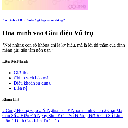
Bảo Bình và Bảo Bình có gì hợp nhau không?
Hòa mình vào
Giai điệu Vũ trụ
"Nơi những con số không chỉ là ký hiệu, mà là lời thì thầm của định
mệnh gửi đến tâm hồn bạn."
Liên Kết Nhanh
Giới thiệu
Chính sách bảo mật
Điều khoản sử dụng
Liên hệ
Khám Phá
# Cung Hoàng Đạo
# Ý Nghĩa Tên
# Nhóm Tính Cách
# Giải Mã
Con Số
# Biểu Đồ Ngày Sinh
# Chỉ Số Đường Đời
# Chỉ Số Linh
Hồn
# Đỉnh Cao Kim Tự Tháp