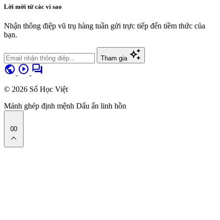
Lời mời từ các vì sao
Nhận thông điệp vũ trụ hàng tuần gửi trực tiếp đến tiềm thức của
bạn.
auto_awesome
Tham gia
public
play_circle
forum
© 2026 Số Học Việt
Mảnh ghép định mệnh
Dấu ấn linh hồn
00
expand_less