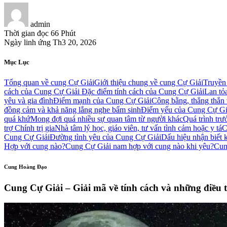
admin
Thời gian đọc
66 Phút
Ngày linh ứng
Th3 20, 2026
Mục Lục
Tổng quan về cung Cự Giải
Giới thiệu chung về cung Cự Giải
Truyền
cách của Cung Cự Giải
Đặc điểm tính cách của Cung Cự Giải
Lan tỏ
yêu và gia đình
Điểm mạnh của Cung Cự Giải
Công bằng, thẳng thắn v
đồng cảm và khả năng lắng nghe bẩm sinh
Điểm yếu của Cung Cự Gi
quá khứ
Mong đợi quá nhiều sự quan tâm từ người khác
Quá trình tr
trợ
Chính trị gia
Nhà tâm lý học, giáo viên, tư vấn tình cảm hoặc y tá
C
Cung Cự Giải
Đường tình yêu của Cung Cự Giải
Dấu hiệu nhận biết 
Hợp với cung nào?
Cung Cự Giải nam hợp với cung nào khi yêu?
Cun
Cung Hoàng Đạo
Cung Cự Giải – Giải mã về tính cách và những điều 