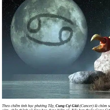
Theo chiêm tinh học phương Tây,
Cung Cự Giải
(Cancer) là chòm s