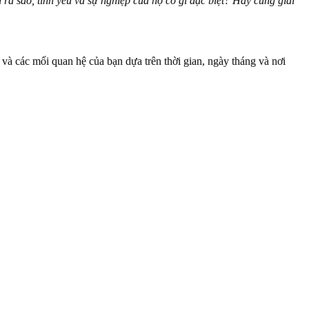
a sao, tình yêu và sự nghiệp của họ có gì đặc biệt? Hãy cùng giải
và các mối quan hệ của bạn dựa trên thời gian, ngày tháng và nơi