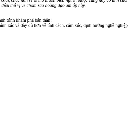
ải, chắc hẳn sẽ tò mò muốn biết: người thuộc cung này có tính cách r
 điều thú vị về chòm sao hoàng đạo ấm áp này.
h trình khám phá bản thân!
chính xác và đầy đủ hơn về tính cách, cảm xúc, định hướng nghề nghiệp 