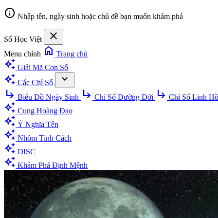
info
Nhập tên, ngày sinh hoặc chủ đề bạn muốn khám phá
close
Số Học Việt
home
Menu chính
Trang chủ
auto_awesome
Giải Mã Con Số
auto_awesome
expand_more
Các Chỉ Số
subdirectory_arrow_right
subdirectory_arrow_right
subdirectory_arrow_right
Biểu Đồ Ngày Sinh
Chỉ Số Đường Đời
Chỉ Số Linh H
auto_awesome
Cung Hoàng Đạo
auto_awesome
Ý Nghĩa Tên
auto_awesome
Nhóm Tính Cách
auto_awesome
DISC
auto_awesome
Khám Phá Định Mệnh