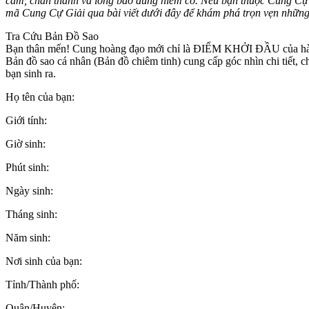
cảm, chân thành và lòng bao dung hiếm có. Nếu bạn thuộc Cung Cự Gi
mã Cung Cự Giải qua bài viết dưới đây để khám phá trọn vẹn những
Tra Cứu Bản Đồ Sao
Bạn thân mến! Cung hoàng đạo mới chỉ là ĐIỂM KHỞI ĐẦU của hàn
Bản đồ sao cá nhân (Bản đồ chiêm tinh) cung cấp góc nhìn chi tiết, 
bạn sinh ra.
Họ tên của bạn:
Giới tính:
Giờ sinh:
Phút sinh:
Ngày sinh:
Tháng sinh:
Năm sinh:
Nơi sinh của bạn:
Tỉnh/Thành phố:
Quận/Huyện: