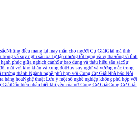
sắc
Những điều mang lại may mắn cho người Cự Giải
Giải mã tính
 trọng và suy nghĩ sâu xa
Tự lập nhưng tốt bụng và vị tha
Sống vì tình
 hạnh phúc giữa nghịch cảnh
Sự bao dung và thấu hiểu sâu sắc
Sự
đối mặt với khó khăn và xung đột
Hay suy nghĩ và vướng mắc trong
i trưởng thành
Ngành nghề phù hợp với Cung Cự Giải
Nhà báo
Nội
cửa hàng hoa
Nghệ thuật
Lưu ý một số nghề nghiệp không phù hợp với
ự Giải
Dấu hiệu nhận biết khi yêu của nữ Cung Cự Giải
Cung Cự Giải