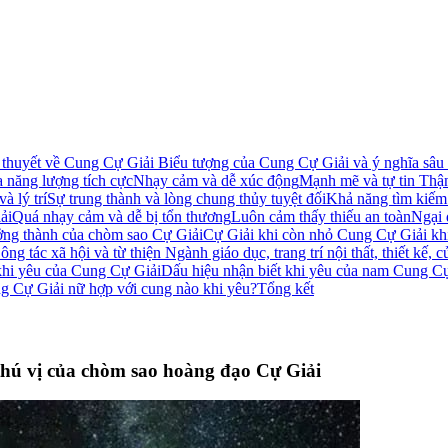
 thuyết về Cung Cự Giải
Biểu tượng của Cung Cự Giải và ý nghĩa sâu 
a năng lượng tích cực
Nhạy cảm và dễ xúc động
Mạnh mẽ và tự tin
Thận
à lý trí
Sự trung thành và lòng chung thủy tuyệt đối
Khả năng tìm kiếm
ải
Quá nhạy cảm và dễ bị tổn thương
Luôn cảm thấy thiếu an toàn
Ngại 
ưởng thành của chòm sao Cự Giải
Cự Giải khi còn nhỏ
Cung Cự Giải kh
ông tác xã hội và từ thiện
Ngành giáo dục, trang trí nội thất, thiết kế, 
khi yêu của Cung Cự Giải
Dấu hiệu nhận biết khi yêu của nam Cung C
g Cự Giải nữ hợp với cung nào khi yêu?
Tổng kết
thú vị của chòm sao hoàng đạo Cự Giải