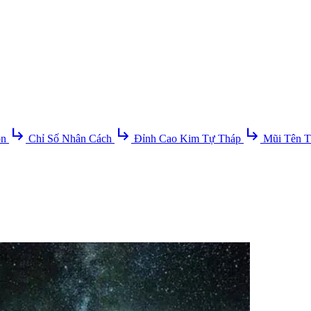
subdirectory_arrow_right
subdirectory_arrow_right
subdirectory_arrow_right
ồn
Chỉ Số Nhân Cách
Đỉnh Cao Kim Tự Tháp
Mũi Tên T