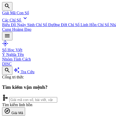
search
Giải Mã Con Số
expand_more
Các Chỉ Số
Biểu Đồ Ngày Sinh
Chỉ Số Đường Đời
Chỉ Số Linh Hồn
Chỉ Số Nh
Cung Hoàng Đạo
menu
flare
Số Học Việt
Ý Nghĩa Tên
Nhóm Tính Cách
DISC
search
auto_awesome
Tra Cứu
Cổng tri thức
Tìm kiếm vận mệnh?
schema
Tìm kiếm linh hồn
explore
Giải Mã