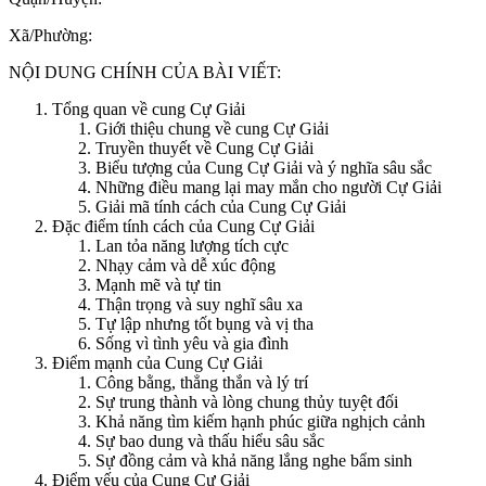
Xã/Phường:
NỘI DUNG CHÍNH CỦA BÀI VIẾT:
Tổng quan về cung Cự Giải
Giới thiệu chung về cung Cự Giải
Truyền thuyết về Cung Cự Giải
Biểu tượng của Cung Cự Giải và ý nghĩa sâu sắc
Những điều mang lại may mắn cho người Cự Giải
Giải mã tính cách của Cung Cự Giải
Đặc điểm tính cách của Cung Cự Giải
Lan tỏa năng lượng tích cực
Nhạy cảm và dễ xúc động
Mạnh mẽ và tự tin
Thận trọng và suy nghĩ sâu xa
Tự lập nhưng tốt bụng và vị tha
Sống vì tình yêu và gia đình
Điểm mạnh của Cung Cự Giải
Công bằng, thẳng thắn và lý trí
Sự trung thành và lòng chung thủy tuyệt đối
Khả năng tìm kiếm hạnh phúc giữa nghịch cảnh
Sự bao dung và thấu hiểu sâu sắc
Sự đồng cảm và khả năng lắng nghe bẩm sinh
Điểm yếu của Cung Cự Giải