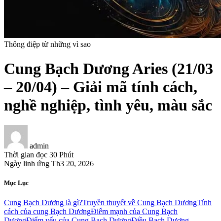
Thông điệp từ những vì sao
Cung Bạch Dương Aries (21/03
– 20/04) – Giải mã tính cách,
nghề nghiệp, tình yêu, màu sắc
admin
Thời gian đọc
30 Phút
Ngày linh ứng
Th3 20, 2026
Mục Lục
Cung Bạch Dương là gì?
Truyền thuyết về Cung Bạch Dương
Tính
cách của cung Bạch Dương
Điểm mạnh của Cung Bạch
Dương
Điểm yếu của Cung Bạch Dương
Điều Bạch Dương