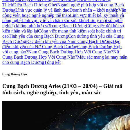
Thích
Điều Bạch Dương Ghét
Ngành nghề phù hợp với cung Bạch
Dương
Lĩnh vực quản lý và lãnh đạo
Doanh nhân – khởi nghiệp
Vận
động viên hoặc nghề nghiệp thể thao
Lĩnh vực thiết kế, kỹ thuật và
công nghệ
Lĩnh vực y tế và chăm sóc sức khỏe
Lưu ý một số nghề
nghiệp không phù hợp với cung Bạch Dương
Công việc đòi hỏi sự
kiên nhẫn và lặp lại
Công việc mang tính kiểm soát hoặc chính trị
cao
Tình yêu của cung Bạch Dương
Con đường tình yêu của Cung
Bạch Dương
Đặc điểm khi yêu của Nam Cung Bạch Dương
Đặc
điểm khi yêu của Nữ Cung Bạch Dương
Cung Bạch Dương Hợp
với cung nào?
Nam Cung Bạch Dương Hợp Với Cung Nào?
Nữ
Cung Bạch Dương Hợp Với Cung Nào?
Màu sắc mang lại may mắn
cho cung Bạch Dương
Tổng kết
Cung Hoàng Đạo
Cung Bạch Dương Aries (21/03 – 20/04) – Giải mã
tính cách, nghề nghiệp, tình yêu, màu sắc