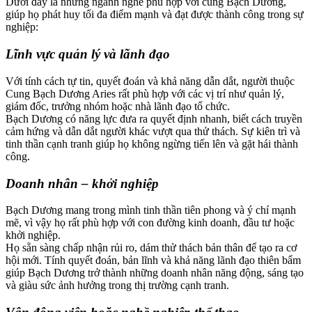
Dưới đây là những ngành nghề phù hợp với cung Bạch Dương,
giúp họ phát huy tối đa điểm mạnh và đạt được thành công trong sự
nghiệp:
Lĩnh vực quản lý và lãnh đạo
Với tính cách tự tin, quyết đoán và khả năng dẫn dắt, người thuộc
Cung Bạch Dương Aries rất phù hợp với các vị trí như quản lý,
giám đốc, trưởng nhóm hoặc nhà lãnh đạo tổ chức.
Bạch Dương có năng lực đưa ra quyết định nhanh, biết cách truyền
cảm hứng và dẫn dắt người khác vượt qua thử thách. Sự kiên trì và
tinh thần cạnh tranh giúp họ không ngừng tiến lên và gặt hái thành
công.
Doanh nhân – khởi nghiệp
Bạch Dương mang trong mình tinh thần tiên phong và ý chí mạnh
mẽ, vì vậy họ rất phù hợp với con đường kinh doanh, đầu tư hoặc
khởi nghiệp.
Họ sẵn sàng chấp nhận rủi ro, dám thử thách bản thân để tạo ra cơ
hội mới. Tính quyết đoán, bản lĩnh và khả năng lãnh đạo thiên bẩm
giúp Bạch Dương trở thành những doanh nhân năng động, sáng tạo
và giàu sức ảnh hưởng trong thị trường cạnh tranh.