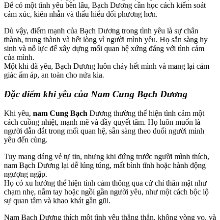
Để có một tình yêu bền lâu, Bạch Dương cần học cách kiểm soát
cảm xúc, kiên nhẫn và thấu hiểu đối phương hơn.
Dù vậy, điểm mạnh của Bạch Dương trong tình yêu là sự chân
thành, trung thành và hết lòng vì người mình yêu. Họ sẵn sàng hy
sinh và nỗ lực để xây dựng mối quan hệ xứng đáng với tình cảm
của mình.
Một khi đã yêu, Bạch Dương luôn cháy hết mình và mang lại cảm
giác ấm áp, an toàn cho nửa kia.
Đặc điểm khi yêu của Nam Cung Bạch Dương
Khi yêu,
nam Cung Bạch
Dương thường thể hiện tình cảm một
cách cuồng nhiệt, mạnh mẽ và đầy quyết tâm. Họ luôn muốn là
người dẫn dắt trong mối quan hệ, sẵn sàng theo đuổi người mình
yêu đến cùng.
Tuy mang dáng vẻ tự tin, nhưng khi đứng trước người mình thích,
nam Bạch Dương lại dễ lúng túng, mất bình tĩnh hoặc hành động
ngượng ngập.
Họ có xu hướng thể hiện tình cảm thông qua cử chỉ thân mật như
chạm nhẹ, nắm tay hoặc ngồi gần người yêu, như một cách bộc lộ
sự quan tâm và khao khát gần gũi.
Nam Bạch Dương thích một tình yêu thẳng thắn, không vòng vo, và