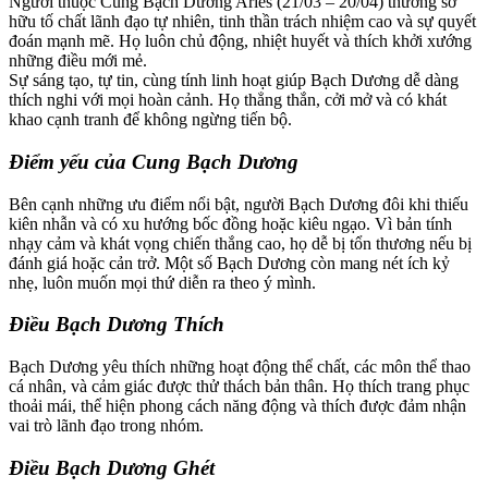
Người thuộc Cung Bạch Dương Aries (21/03 – 20/04) thường sở
hữu tố chất lãnh đạo tự nhiên, tinh thần trách nhiệm cao và sự quyết
đoán mạnh mẽ. Họ luôn chủ động, nhiệt huyết và thích khởi xướng
những điều mới mẻ.
Sự sáng tạo, tự tin, cùng tính linh hoạt giúp Bạch Dương dễ dàng
thích nghi với mọi hoàn cảnh. Họ thẳng thắn, cởi mở và có khát
khao cạnh tranh để không ngừng tiến bộ.
Điểm yếu của Cung Bạch Dương
Bên cạnh những ưu điểm nổi bật, người Bạch Dương đôi khi thiếu
kiên nhẫn và có xu hướng bốc đồng hoặc kiêu ngạo. Vì bản tính
nhạy cảm và khát vọng chiến thắng cao, họ dễ bị tổn thương nếu bị
đánh giá hoặc cản trở. Một số Bạch Dương còn mang nét ích kỷ
nhẹ, luôn muốn mọi thứ diễn ra theo ý mình.
Điều Bạch Dương Thích
Bạch Dương yêu thích những hoạt động thể chất, các môn thể thao
cá nhân, và cảm giác được thử thách bản thân. Họ thích trang phục
thoải mái, thể hiện phong cách năng động và thích được đảm nhận
vai trò lãnh đạo trong nhóm.
Điều Bạch Dương Ghét