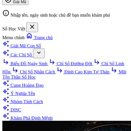
Giải Mã
info
Nhập tên, ngày sinh hoặc chủ đề bạn muốn khám phá
close
Số Học Việt
home
Menu chính
Trang chủ
auto_awesome
Giải Mã Con Số
auto_awesome
expand_more
Các Chỉ Số
subdirectory_arrow_right
subdirectory_arrow_right
subdirectory_arrow_right
Biểu Đồ Ngày Sinh
Chỉ Số Đường Đời
Chỉ Số Linh
subdirectory_arrow_right
subdirectory_arrow_right
subdirectory_arrow_right
Hồn
Chỉ Số Nhân Cách
Đỉnh Cao Kim Tự Tháp
Mũi
Tên Thần Số Học
auto_awesome
Cung Hoàng Đạo
auto_awesome
Ý Nghĩa Tên
auto_awesome
Nhóm Tính Cách
auto_awesome
DISC
auto_awesome
Khám Phá Định Mệnh