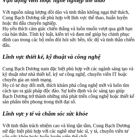
Vận động viên hoặc nghề nghiệp thể thao
Với nguồn năng lượng dồi dào và tinh thần không ngại thử thách,
Cung Bạch Dương rất phù hợp với lĩnh vực thể thao, huấn luyện
hoặc thi đấu chuyên nghiệp.
Họ yêu thích cảm giác chiến thắng và luôn muốn vượt qua giới hạn
của bản thân. Tính kỷ luật, kiên trì và đam mê giúp họ chinh phục
đỉnh cao trong các bộ môn đòi hỏi sức bền, tốc độ và tinh thần chiến
đấu.
Lĩnh vực thiết kế, kỹ thuật và công nghệ
Cung Bạch Dương nam đặc biệt phù hợp với các ngành sáng tạo và
kỹ thuật như nhà thiết kế, kỹ sư công nghệ, chuyên viên IT hoặc
chuyên gia an ninh mạng.
Họ có tư duy đổi mới, thích khám phá công nghệ mới và luôn tìm
cách tạo ra giải pháp độc đáo. Sự kiên định và óc sáng tạo giúp
Bạch Dương trở thành những nhà phát triển công nghệ hoặc thiết kế
sản phẩm tiên phong trong thời đại số.
Lĩnh vực y tế và chăm sóc sức khỏe
Với tinh thần trách nhiệm cao và lòng tận tâm, Cung Bạch Dương
nữ đặc biệt phù hợp với các nghề như bác sĩ, y tá, chuyên viên tư
vấn sức khỏe hoặc huấn luyện viên thể chất.