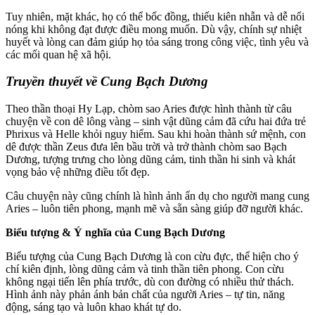
Tuy nhiên, mặt khác, họ có thể bốc đồng, thiếu kiên nhẫn và dễ nổi
nóng khi không đạt được điều mong muốn. Dù vậy, chính sự nhiệt
huyết và lòng can đảm giúp họ tỏa sáng trong công việc, tình yêu và
các mối quan hệ xã hội.
Truyền thuyết về Cung Bạch Dương
Theo thần thoại Hy Lạp, chòm sao Aries được hình thành từ câu
chuyện về con dê lông vàng – sinh vật dũng cảm đã cứu hai đứa trẻ
Phrixus và Helle khỏi nguy hiểm. Sau khi hoàn thành sứ mệnh, con
dê được thần Zeus đưa lên bầu trời và trở thành chòm sao Bạch
Dương, tượng trưng cho lòng dũng cảm, tinh thần hi sinh và khát
vọng bảo vệ những điều tốt đẹp.
Câu chuyện này cũng chính là hình ảnh ẩn dụ cho người mang cung
Aries – luôn tiên phong, mạnh mẽ và sẵn sàng giúp đỡ người khác.
Biểu tượng & Ý nghĩa của Cung Bạch Dương
Biểu tượng của Cung Bạch Dương là con cừu đực, thể hiện cho ý
chí kiên định, lòng dũng cảm và tinh thần tiên phong. Con cừu
không ngại tiến lên phía trước, dù con đường có nhiều thử thách.
Hình ảnh này phản ánh bản chất của người Aries – tự tin, năng
động, sáng tạo và luôn khao khát tự do.