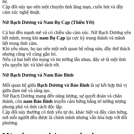
hệ.
Cặp đôi này tạo nên một chuyện tình lãng mạn, cuốn hút và đầy
cảm xúc nghệ thuật.
Nữ Bạch Dương và Nam Bọ Cạp (Thiên Yết)
Cả hai đều mạnh mẽ và có chiều sâu cảm xúc. Nữ Bạch Dương yêu
hết mình, trong khi
nam Bọ Cạp
lại cực kỳ trung thành và mãnh
liệt trong tình cảm.
Khi yêu nhau, họ tạo nên một mối quan hệ nồng nàn, đầy thử thách
nhưng cũng vô cùng gắn bó.
Nếu cả hai biết tôn trọng và tin tưởng lẫn nhau, đây sẽ là một tình
yêu quyền lực và khó tách rời.
Nữ Bạch Dương và Nam Bảo Bình
Mối quan hệ giữa
Bạch Dương và Bảo Bình
là sự kết hợp thú vị
giữa đam mê và sáng tạo.
Nữ Bạch Dương mang đến năng lượng, sự quyết đoán và chân
thành, còn
nam Bảo Bình
truyền cảm hứng bằng trí tưởng tượng
phong phú và tính cách độc lập.
Cặp đôi này thường có tình yêu tự do, khác biệt và đầy cảm hứng,
nơi mỗi người đều được là chính mình nhưng vẫn hòa hợp với đối
phương.