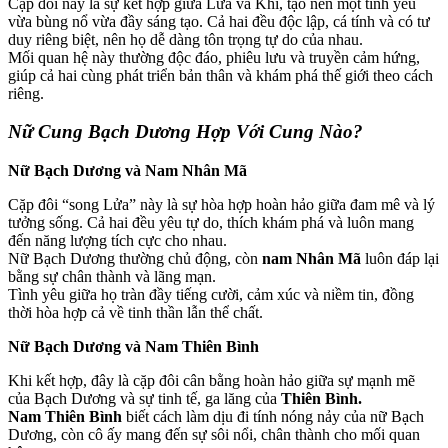
Cặp đôi này là sự kết hợp giữa Lửa và Khí, tạo nên một tình yêu
vừa bùng nổ vừa đầy sáng tạo. Cả hai đều độc lập, cá tính và có tư
duy riêng biệt, nên họ dễ dàng tôn trọng tự do của nhau.
Mối quan hệ này thường độc đáo, phiêu lưu và truyền cảm hứng,
giúp cả hai cùng phát triển bản thân và khám phá thế giới theo cách
riêng.
Nữ Cung Bạch Dương Hợp Với Cung Nào?
Nữ Bạch Dương và Nam Nhân Mã
Cặp đôi “song Lửa” này là sự hòa hợp hoàn hảo giữa đam mê và lý
tưởng sống. Cả hai đều yêu tự do, thích khám phá và luôn mang
đến năng lượng tích cực cho nhau.
Nữ Bạch Dương thường chủ động, còn
nam Nhân Mã
luôn đáp lại
bằng sự chân thành và lãng mạn.
Tình yêu giữa họ tràn đầy tiếng cười, cảm xúc và niềm tin, đồng
thời hòa hợp cả về tinh thần lẫn thể chất.
Nữ Bạch Dương và Nam Thiên Bình
Khi kết hợp, đây là cặp đôi cân bằng hoàn hảo giữa sự mạnh mẽ
của Bạch Dương và sự tinh tế, ga lăng của
Thiên Bình.
Nam Thiên Bình
biết cách làm dịu đi tính nóng nảy của nữ Bạch
Dương, còn cô ấy mang đến sự sôi nổi, chân thành cho mối quan