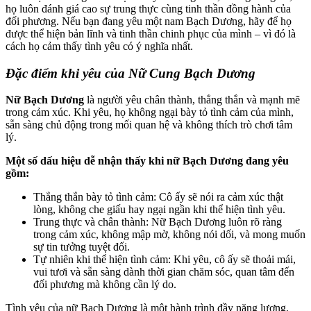
họ luôn đánh giá cao sự trung thực cùng tinh thần đồng hành của
đối phương. Nếu bạn đang yêu một nam Bạch Dương, hãy để họ
được thể hiện bản lĩnh và tinh thần chinh phục của mình – vì đó là
cách họ cảm thấy tình yêu có ý nghĩa nhất.
Đặc điểm khi yêu của Nữ Cung Bạch Dương
Nữ Bạch Dương
là người yêu chân thành, thẳng thắn và mạnh mẽ
trong cảm xúc. Khi yêu, họ không ngại bày tỏ tình cảm của mình,
sẵn sàng chủ động trong mối quan hệ và không thích trò chơi tâm
lý.
Một số dấu hiệu dễ nhận thấy khi nữ Bạch Dương đang yêu
gồm:
Thẳng thắn bày tỏ tình cảm: Cô ấy sẽ nói ra cảm xúc thật
lòng, không che giấu hay ngại ngần khi thể hiện tình yêu.
Trung thực và chân thành: Nữ Bạch Dương luôn rõ ràng
trong cảm xúc, không mập mờ, không nói dối, và mong muốn
sự tin tưởng tuyệt đối.
Tự nhiên khi thể hiện tình cảm: Khi yêu, cô ấy sẽ thoải mái,
vui tươi và sẵn sàng dành thời gian chăm sóc, quan tâm đến
đối phương mà không cần lý do.
Tình yêu của nữ Bạch Dương là một hành trình đầy năng lượng,