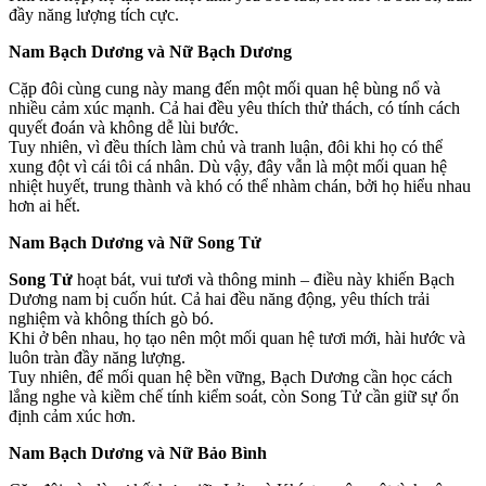
đầy năng lượng tích cực.
Nam Bạch Dương và Nữ Bạch Dương
Cặp đôi cùng cung này mang đến một mối quan hệ bùng nổ và
nhiều cảm xúc mạnh. Cả hai đều yêu thích thử thách, có tính cách
quyết đoán và không dễ lùi bước.
Tuy nhiên, vì đều thích làm chủ và tranh luận, đôi khi họ có thể
xung đột vì cái tôi cá nhân. Dù vậy, đây vẫn là một mối quan hệ
nhiệt huyết, trung thành và khó có thể nhàm chán, bởi họ hiểu nhau
hơn ai hết.
Nam Bạch Dương và Nữ Song Tử
Song Tử
hoạt bát, vui tươi và thông minh – điều này khiến Bạch
Dương nam bị cuốn hút. Cả hai đều năng động, yêu thích trải
nghiệm và không thích gò bó.
Khi ở bên nhau, họ tạo nên một mối quan hệ tươi mới, hài hước và
luôn tràn đầy năng lượng.
Tuy nhiên, để mối quan hệ bền vững, Bạch Dương cần học cách
lắng nghe và kiềm chế tính kiểm soát, còn Song Tử cần giữ sự ổn
định cảm xúc hơn.
Nam Bạch Dương và Nữ Bảo Bình