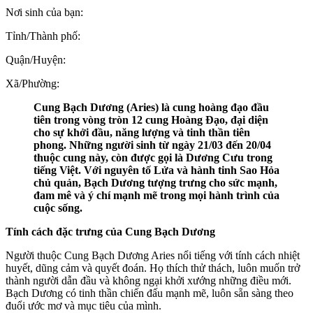
Nơi sinh của bạn:
Tỉnh/Thành phố:
Quận/Huyện:
Xã/Phường:
Cung Bạch Dương (Aries) là cung hoàng đạo đầu
tiên trong vòng tròn 12 cung Hoàng Đạo, đại diện
cho sự khởi đầu, năng lượng và tinh thần tiên
phong. Những người sinh từ ngày 21/03 đến 20/04
thuộc cung này, còn được gọi là Dương Cưu trong
tiếng Việt. Với nguyên tố Lửa và hành tinh Sao Hỏa
chủ quản, Bạch Dương tượng trưng cho sức mạnh,
đam mê và ý chí mạnh mẽ trong mọi hành trình của
cuộc sống.
Tính cách đặc trưng của Cung Bạch Dương
Người thuộc Cung Bạch Dương Aries nổi tiếng với tính cách nhiệt
huyết, dũng cảm và quyết đoán. Họ thích thử thách, luôn muốn trở
thành người dẫn đầu và không ngại khởi xướng những điều mới.
Bạch Dương có tinh thần chiến đấu mạnh mẽ, luôn sẵn sàng theo
đuổi ước mơ và mục tiêu của mình.