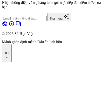
Nhận thông điệp vũ trụ hàng tuần gửi trực tiếp đến tiềm thức của
bạn.
auto_awesome
Tham gia
public
play_circle
forum
© 2026 Số Học Việt
Mảnh ghép định mệnh
Dấu ấn linh hồn
00
expand_less