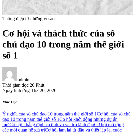
Thông điệp từ những vì sao
Cơ hội và thách thức của số
chủ đạo 10 trong năm thế giới
số 1
admin
Thời gian đọc
20 Phút
Ngày linh ứng
Th3 20, 2026
Mục Lục
Ý nghĩa của số chủ đạo 10 trong năm thế giới số 1
Cơ hội của số chủ
đạo 10 trong năm thế giới số 1
Cơ hội khởi động những dự án
mới
Cơ hội khẳng định cá tính và vai trò lãnh đạo
Cơ hội mở rộng
các mối quan hệ giá trị
Cơ hội làm lại từ đầu và thiết lập lại cuộc