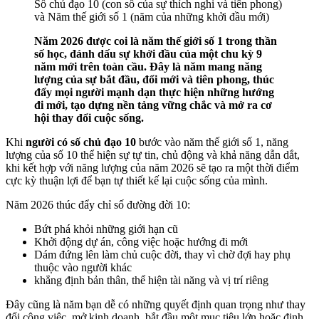
Số chủ đạo 10 (con số của sự thích nghi và tiên phong)
và Năm thế giới số 1 (năm của những khởi đầu mới)
Năm 2026 được coi là năm thế giới số 1 trong thần
số học, đánh dấu sự khởi đầu của một chu kỳ 9
năm mới trên toàn cầu. Đây là năm mang năng
lượng của sự bắt đầu, đổi mới và tiên phong, thúc
đẩy mọi người mạnh dạn thực hiện những hướng
đi mới, tạo dựng nền tảng vững chắc và mở ra cơ
hội thay đổi cuộc sống.
Khi
người có số chủ đạo 10
bước vào năm thế giới số 1, năng
lượng của số 10 thể hiện sự tự tin, chủ động và khả năng dẫn dắt,
khi kết hợp với năng lượng của năm 2026 sẽ tạo ra một thời điểm
cực kỳ thuận lợi để bạn tự thiết kế lại cuộc sống của mình.
Năm 2026 thúc đẩy chỉ số đường đời 10:
Bứt phá khỏi những giới hạn cũ
Khởi động dự án, công việc hoặc hướng đi mới
Dám đứng lên làm chủ cuộc đời, thay vì chờ đợi hay phụ
thuộc vào người khác
khẳng định bản thân, thể hiện tài năng và vị trí riêng
Đây cũng là năm bạn dễ có những quyết định quan trọng như thay
đổi công việc, mở kinh doanh, bắt đầu một mục tiêu lớn hoặc định