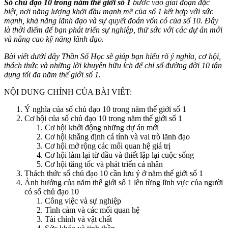
Số chủ đạo 10 trong năm thế giới số 1
bước vào giai đoạn đặc
biệt, nơi năng lượng khởi đầu mạnh mẽ của số 1 kết hợp với sức
mạnh, khả năng lãnh đạo và sự quyết đoán vốn có của số 10. Đây
là thời điểm để bạn phát triển sự nghiệp, thử sức với các dự án mới
và nâng cao kỹ năng lãnh đạo.
Bài viết dưới đây
Thần Số Học
sẽ giúp bạn hiểu rõ ý nghĩa, cơ hội,
thách thức và những lời khuyên hữu ích để chỉ số đường đời 10 tận
dụng tối đa năm thế giới số 1.
NỘI DUNG CHÍNH CỦA BÀI VIẾT:
Ý nghĩa của số chủ đạo 10 trong năm thế giới số 1
Cơ hội của số chủ đạo 10 trong năm thế giới số 1
Cơ hội khởi động những dự án mới
Cơ hội khẳng định cá tính và vai trò lãnh đạo
Cơ hội mở rộng các mối quan hệ giá trị
Cơ hội làm lại từ đầu và thiết lập lại cuộc sống
Cơ hội tăng tốc và phát triển cá nhân
Thách thức số chủ đạo 10 cần lưu ý ở năm thế giới số 1
Ảnh hưởng của năm thế giới số 1 lên từng lĩnh vực của người
có số chủ đạo 10
Công việc và sự nghiệp
Tình cảm và các mối quan hệ
Tài chính và vật chất