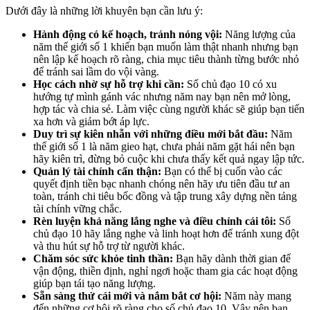
Dưới đây là những lời khuyên bạn cần lưu ý:
Hành động có kế hoạch, tránh nóng vội:
Năng lượng của
năm thế giới số 1 khiến bạn muốn làm thật nhanh nhưng bạn
nên lập kế hoạch rõ ràng, chia mục tiêu thành từng bước nhỏ
để tránh sai lầm do vội vàng.
Học cách nhờ sự hỗ trợ khi cần:
Số chủ đạo 10 có xu
hướng tự mình gánh vác nhưng năm nay bạn nên mở lòng,
hợp tác và chia sẻ. Làm việc cùng người khác sẽ giúp bạn tiến
xa hơn và giảm bớt áp lực.
Duy trì sự kiên nhẫn với những điều mới bắt đầu:
Năm
thế giới số 1 là năm gieo hạt, chưa phải năm gặt hái nên bạn
hãy kiên trì, đừng bỏ cuộc khi chưa thấy kết quả ngay lập tức.
Quản lý tài chính cẩn thận:
Bạn có thể bị cuốn vào các
quyết định tiền bạc nhanh chóng nên hãy ưu tiên đầu tư an
toàn, tránh chi tiêu bốc đồng và tập trung xây dựng nền tảng
tài chính vững chắc.
Rèn luyện khả năng lắng nghe và điều chỉnh cái tôi:
Số
chủ đạo 10 hãy lắng nghe và linh hoạt hơn để tránh xung đột
và thu hút sự hỗ trợ từ người khác.
Chăm sóc sức khỏe tinh thần:
Bạn hãy dành thời gian để
vận động, thiền định, nghỉ ngơi hoặc tham gia các hoạt động
giúp bạn tái tạo năng lượng.
Sẵn sàng thử cái mới và nắm bắt cơ hội:
Năm này mang
đến những cơ hội rõ ràng cho số chủ đạo 10. Vậy nên bạn