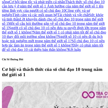
sống
Cơ hội tăng tốc và phát triển cá nhân
Thách thức số chủ đạo 10
cần lưu ý ở năm thế giới số 1
Ảnh hưởng của năm thế giới số 1 lên
từng lĩnh vực của người có số chủ đạo 10
Công việc và sự
nghiệp
Tình cảm và các mối quan hệ
Tài chính và vật chất
Sức khỏe
và tinh thần
Lời khuyên dành cho số chủ đạo 10 trong năm thế giới
số 1
Một số câu hỏi thường gặp về số chủ đạo 10 trong năm thế giới
số 1
Người có số chủ đạo 10 có nên đưa ra quyết định lớn trong năm
thế giới số 1 không?
Năm thế giới số 1 có phải năm tốt để số chủ đạo
10 thay đổi môi trường sống không?
Người số 10 có nên đi du lịch
hoặc trải nghiệm mới trong năm thế giới số 1?
Số chủ đạo 10 có nên
hợp tác làm ăn trong năm thế giới số 1 không?
Đây có phải năm tốt
để số chủ đạo 10 cải thiện bản thân không?
Kết luận
Chỉ Số Đường Đời
Cơ hội và thách thức của số chủ đạo 10 trong năm
thế giới số 1