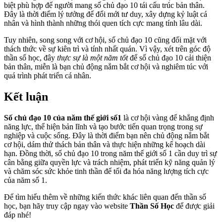
biệt phù hợp để người mang số chủ đạo 10 tái cấu trúc bản thân.
Đây là thời điểm lý tưởng để đổi mới tư duy, xây dựng kỷ luật cá
nhân và hình thành những thói quen tích cực mang tính lâu dài.
Tuy nhiên, song song với cơ hội, số chủ đạo 10 cũng đối mặt với
thách thức về sự kiên trì và tính nhất quán. Vì vậy, xét trên góc độ
thần số học, đây
thực sự là một năm tốt
để số chủ đạo 10 cải thiện
bản thân, miễn là bạn chủ động nắm bắt cơ hội và nghiêm túc với
quá trình phát triển cá nhân.
Kết luận
Số chủ đạo 10 của năm thế giới số
1
là cơ hội vàng để khẳng định
năng lực, thể hiện bản lĩnh và tạo bước tiến quan trọng trong sự
nghiệp và cuộc sống. Đây là thời điểm bạn nên chủ động nắm bắt
cơ hội, dám thử thách bản thân và thực hiện những kế hoạch dài
hạn. Đồng thời, số chủ đạo 10 trong năm thế giới số 1 cần duy trì sự
cân bằng giữa quyền lực và trách nhiệm, phát triển kỹ năng quản lý
và chăm sóc sức khỏe tinh thần để tối đa hóa năng lượng tích cực
của năm số 1.
Để tìm hiểu thêm về những kiến thức khác liên quan đến thần số
học, bạn hãy truy cập ngay vào website
Thần Số Học
để được giải
đáp nhé!