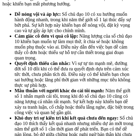
hoặc khiến bạn mất phương hướng.
Dễ nóng vội và áp lực:
Số chủ đạo 10 có xu hướng muốn
hành động nhanh, trong khi năm thế giới số 1 lại thúc đẩy sự
bứt phá. Sự kết hợp này khiến bạn dễ nóng vội, đặt kỳ vọng
cao và tự gây áp lực cho chính mình.
Cảm giác cô đơn vì quá cô lập:
Năng lượng của số chủ đạo
10 khiến bạn muốn tự làm mọi thứ, ít chia sẻ hoặc không
muốn phụ thuộc vào ai. Điều này dẫn đến việc bạn dễ cảm
thấy cô đơn hoặc thiếu sự hỗ trợ cần thiết trong giai đoạn
quan trọng.
Quyết định thiếu cân nhắc:
Vì sự tự tin mạnh mẽ, đường
đời số 10 đôi khi có thể đưa ra quyết định dựa trên cảm xúc
tức thời, chưa phân tích đủ. Điều này có thể khiến bạn chọn
sai hướng hoặc lãng phí thời gian với những mục tiêu không
thực sự phù hợp.
Mâu thuẫn với người khác do cái tôi mạnh:
Năm thế giới
số 1 nhấn mạnh cái tôi, trong khi đó số chủ đạo 10 cũng có
năng lượng cá nhân rất mạnh. Sự kết hợp này khiến bạn dễ
xảy ra tranh luận, cố chấp hoặc thiếu lắng nghe, đặc biệt trong
công việc và quan hệ gần gũi.
Khó duy trì sự kiên trì khi kết quả chưa đến ngay:
Số chủ
đạo 10 thích thấy kết quả nhanh nhưng nhiều dự án mới trong
năm thế giới số 1 cần thời gian để phát triển. Bạn có thể dễ
nản lòng, bỏ dở giữa chừng hoặc nghi ngờ bản thân khi chưa