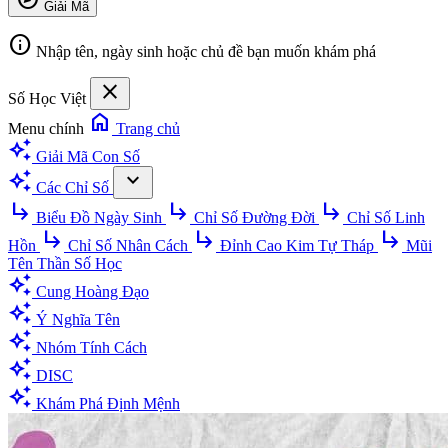
Giải Mã
info
Nhập tên, ngày sinh hoặc chủ đề bạn muốn khám phá
close
Số Học Việt
home
Menu chính
Trang chủ
auto_awesome
Giải Mã Con Số
auto_awesome
expand_more
Các Chỉ Số
subdirectory_arrow_right
subdirectory_arrow_right
subdirectory_arrow_right
Biểu Đồ Ngày Sinh
Chỉ Số Đường Đời
Chỉ Số Linh
subdirectory_arrow_right
subdirectory_arrow_right
subdirectory_arrow_right
Hồn
Chỉ Số Nhân Cách
Đỉnh Cao Kim Tự Tháp
Mũi
Tên Thần Số Học
auto_awesome
Cung Hoàng Đạo
auto_awesome
Ý Nghĩa Tên
auto_awesome
Nhóm Tính Cách
auto_awesome
DISC
auto_awesome
Khám Phá Định Mệnh