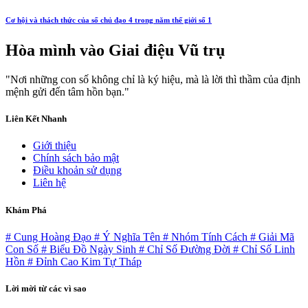
Cơ hội và thách thức của số chủ đạo 4 trong năm thế giới số 1
Hòa mình vào
Giai điệu Vũ trụ
"Nơi những con số không chỉ là ký hiệu, mà là lời thì thầm của định
mệnh gửi đến tâm hồn bạn."
Liên Kết Nhanh
Giới thiệu
Chính sách bảo mật
Điều khoản sử dụng
Liên hệ
Khám Phá
# Cung Hoàng Đạo
# Ý Nghĩa Tên
# Nhóm Tính Cách
# Giải Mã
Con Số
# Biểu Đồ Ngày Sinh
# Chỉ Số Đường Đời
# Chỉ Số Linh
Hồn
# Đỉnh Cao Kim Tự Tháp
Lời mời từ các vì sao