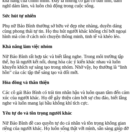
khả năng của chính mình. Đây là những cô gái có bản lĩnh, dám
nghĩ dám làm, và luôn chủ động trong cuộc sống.
Sức hút tự nhiên
Phụ nữ Bảo Bình thường sở hữu vẻ đẹp nhẹ nhàng, duyên dáng
cùng phong thái tự tin. Họ thu hút người khác không chỉ bởi ngoại
hình mà còn ở cách nói chuyện thông minh, tinh tế và khéo léo.
Khả năng làm việc nhóm
Nữ Bảo Bình rất hợp tác và biết lắng nghe. Trong môi trường tập
thể, họ là người kết nối, dung hòa các ý kiến khác nhau và luôn
khuyến khích sự sáng tạo trong nhóm. Nhờ vậy, họ thường là “linh
hồn” của các tập thể sáng tạo và đổi mới.
Hòa đồng và thân thiện
Các cô gái Bảo Bình có trái tim nhân hậu và luôn quan tâm đến cảm
xúc của người khác. Họ dễ gây thiện cảm bởi sự chu đáo, biết lắng
nghe và luôn mang lại bầu không khí tích cực.
Yêu tự do và tôn trọng người khác
Nữ Bảo Bình đề cao quyền tự do cá nhân và tôn trọng không gian
riêng của người khác. Họ luôn sống thật với mình, sẵn sàng giúp đỡ