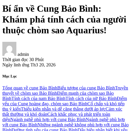
Bí ẩn về Cung Bảo Bình:
Khám phá tính cách của người
thuộc chòm sao Aquarius!
admin
Thời gian đọc
30 Phút
Ngày linh ứng
Th3 20, 2026
Mục Lục
Tổng quan về cung Bảo Bình
Biểu tượng của cung Bảo Bình
Truyền
thuyết về chòm sao Bảo Bình
Điểm mạnh của chòm sao Bảo
Bình
Tính cách của nam Bảo Bình
Tính cách của nữ Bảo Bình
Điểm
yếu của Cung hoàng đạo, chòm sao Bảo Bình
Cố chấp và khó tiếp
thu ý kiến
Thiếu kiên nhẫn và dễ căng thẳng dưới áp lực
Cảm xúc
thất thường và khó đoán
Cách khắc phục và phát triển toàn
diện
Ngành nghề phù hợp với cung Bảo Bình
Ngành nghề phù hợp
với cung Bảo Bình
Những ngành nghề không phù hợp với cung Bảo
Bình
Đường tình yêu của cung Bảo Bình
Dấu hiệu nhận biết khi yêu