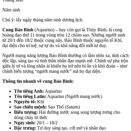
Năm sinh
Chú ý: lấy ngày tháng năm sinh dương lịch.
Cung Bảo Bình
(Aquarius) – hay còn gọi là Thủy Bình, là cung
hoàng đạo thứ 11 trong vòng tròn 12 chòm sao. Những người sinh
từ 20/1 đến 18/2 thuộc cung này. Bảo Bình thuộc nguyên tố Khí,
đại diện cho trí tuệ, sự tự do và khả năng đổi mới tư duy.
Người mang năng lượng Bảo Bình thường có tầm nhìn xa, tính cách
độc lập, sáng tạo và tinh thần nhân đạo mạnh mẽ. Chính sự pha trộn
giữa lý trí và lòng nhân ái khiến họ trở nên bí ẩn và khó đoán – như
chính biểu tượng “người mang nước” mà họ đại diện.
Thông tin nhanh về cung Bảo Bình:
Tên tiếng Anh:
Aquarius
Tên tiếng Latin:
Aquarius (Người mang nước)
Nguyên tố:
Khí
Sao chiếu mệnh:
Sao Thổ (Saturn)
Biểu tượng:
Hai đường nước song song tượng trưng cho
dòng chảy tri thức
Ngày sinh:
20/1 – 18/2
Đặc trưng:
Tư duy sáng tạo, cởi mở và nhân đạo