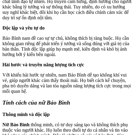
chất lãnh đạo tự nhiên. Họ truyền cảm hứng, định hướng cho người
khác bằng lý tưởng và sự thông thái. Tuy nhiên, do có xu hướng
suy nghĩ khác biệt, đôi khi họ cần học cách điều chỉnh cảm xúc để
duy trì sự ổn định nội tâm.
Độc lập và yêu tự do
Bảo Bình nam đề cao sự tự chủ, không thích bị ràng buộc. Họ cần
không gian riêng để phát triển ý tưởng và sống đúng với giá trị của
bản thân. Tính độc lập giúp họ mạnh mẽ, kiên định và khó bị ảnh
hưởng bởi ý kiến bên ngoài.
Hài hước và truyền năng lượng tích cực
Với khiếu hài hước tự nhiên, nam Bảo Bình dễ tạo không khí vui
vẻ, giúp người khác cảm thấy thoải mái. Họ biết cách kể chuyện,
pha trò duyên dáng và lan tỏa nguồn năng lượng tích cực trong mọi
mối quan hệ.
Tính cách của nữ Bảo Bình
Thông minh và độc lập
Nữ Bảo Bình
thông minh, có tư duy sáng tạo và không thích phụ
thuộc vào người khác. Họ luôn theo đuổi tự do cá nhân và tin vào