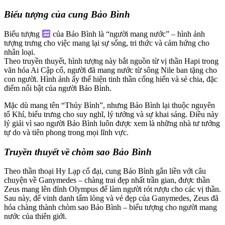
Biểu tượng của cung Bảo Bình
Biểu tượng
của Bảo Bình là “người mang nước” – hình ảnh
tượng trưng cho việc mang lại sự sống, tri thức và cảm hứng cho
nhân loại.
Theo truyền thuyết, hình tượng này bắt nguồn từ vị thần Hapi trong
văn hóa Ai Cập cổ, người đã mang nước từ sông Nile ban tặng cho
con người. Hình ảnh ấy thể hiện tinh thần cống hiến và sẻ chia, đặc
điểm nổi bật của người Bảo Bình.
Mặc dù mang tên “Thủy Bình”, nhưng Bảo Bình lại thuộc nguyên
tố Khí, biểu trưng cho suy nghĩ, lý tưởng và sự khai sáng. Điều này
lý giải vì sao người Bảo Bình luôn được xem là những nhà tư tưởng
tự do và tiên phong trong mọi lĩnh vực.
Truyền thuyết về chòm sao Bảo Bình
Theo thần thoại Hy Lạp cổ đại, cung Bảo Bình gắn liền với câu
chuyện về Ganymedes – chàng trai đẹp nhất trần gian, được thần
Zeus mang lên đỉnh Olympus để làm người rót rượu cho các vị thần.
Sau này, để vinh danh tấm lòng và vẻ đẹp của Ganymedes, Zeus đã
hóa chàng thành chòm sao Bảo Bình – biểu tượng cho người mang
nước của thiên giới.