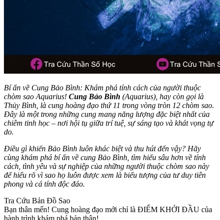
Bí ẩn về Cung Bảo Bình: Khám phá tính cách của người thuộc
chòm sao Aquarius!
Cung Bảo Bình
(Aquarius), hay còn gọi là
Thủy Bình, là cung hoàng đạo thứ 11 trong vòng tròn 12 chòm sao.
Đây là một trong những cung mang năng lượng đặc biệt nhất của
chiêm tinh học – nơi hội tụ giữa trí tuệ, sự sáng tạo và khát vọng tự
do.
Điều gì khiến Bảo Bình luôn khác biệt và thu hút đến vậy? Hãy
cùng khám phá bí ẩn về cung Bảo Bình, tìm hiểu sâu hơn về tính
cách, tình yêu và sự nghiệp của những người thuộc chòm sao này
để hiểu rõ vì sao họ luôn được xem là biểu tượng của tư duy tiên
phong và cá tính độc đáo.
Tra Cứu Bản Đồ Sao
Bạn thân mến! Cung hoàng đạo mới chỉ là ĐIỂM KHỞI ĐẦU của
hành trình khám phá bản thân!