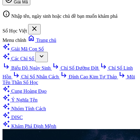
Giải Mã
info
Nhập tên, ngày sinh hoặc chủ đề bạn muốn khám phá
close
Số Học Việt
home
Menu chính
Trang chủ
auto_awesome
Giải Mã Con Số
auto_awesome
expand_more
Các Chỉ Số
subdirectory_arrow_right
subdirectory_arrow_right
subdirectory_arrow_right
Biểu Đồ Ngày Sinh
Chỉ Số Đường Đời
Chỉ Số Linh
subdirectory_arrow_right
subdirectory_arrow_right
subdirectory_arrow_right
Hồn
Chỉ Số Nhân Cách
Đỉnh Cao Kim Tự Tháp
Mũi
Tên Thần Số Học
auto_awesome
Cung Hoàng Đạo
auto_awesome
Ý Nghĩa Tên
auto_awesome
Nhóm Tính Cách
auto_awesome
DISC
auto_awesome
Khám Phá Định Mệnh