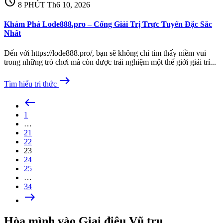
schedule
8 PHÚT
Th6 10, 2026
Khám Phá Lode888.pro – Cổng Giải Trị Trực Tuyến Đặc Sắc
Nhất
Đến với https://lode888.pro/, bạn sẽ không chỉ tìm thấy niềm vui
trong những trò chơi mà còn được trải nghiệm một thế giới giải trí...
east
Tìm hiểu tri thức
west
1
…
21
22
23
24
25
…
34
east
Hòa mình vào
Giai điệu Vũ trụ