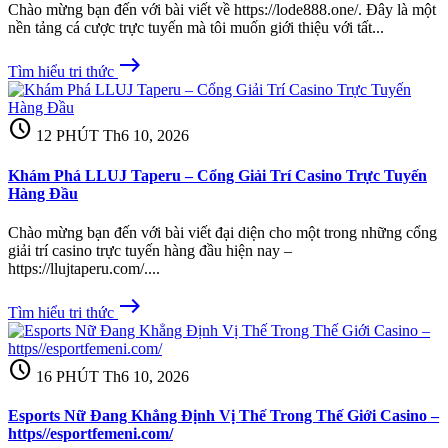
Chào mừng bạn đến với bài viết về https://lode888.one/. Đây là một
nền tảng cá cược trực tuyến mà tôi muốn giới thiệu với tất...
east
Tìm hiểu tri thức
schedule
12 PHÚT
Th6 10, 2026
Khám Phá LLUJ Taperu – Cổng Giải Trí Casino Trực Tuyến
Hàng Đầu
Chào mừng bạn đến với bài viết đại diện cho một trong những cổng
giải trí casino trực tuyến hàng đầu hiện nay –
https://llujtaperu.com/....
east
Tìm hiểu tri thức
schedule
16 PHÚT
Th6 10, 2026
Esports Nữ Đang Khẳng Định Vị Thế Trong Thế Giới Casino –
https//esportfemeni.com/