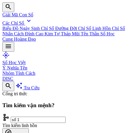
search
Giải Mã Con Số
expand_more
Các Chỉ Số
Biểu Đồ Ngày Sinh
Chỉ Số Đường Đời
Chỉ Số Linh Hồn
Chỉ Số
Nhân Cách
Đỉnh Cao Kim Tự Tháp
Mũi Tên Thần Số Học
Cung Hoàng Đạo
menu
flare
Số Học Việt
Ý Nghĩa Tên
Nhóm Tính Cách
DISC
search
auto_awesome
Tra Cứu
Cổng tri thức
Tìm kiếm vận mệnh?
schema
Tìm kiếm linh hồn
explore