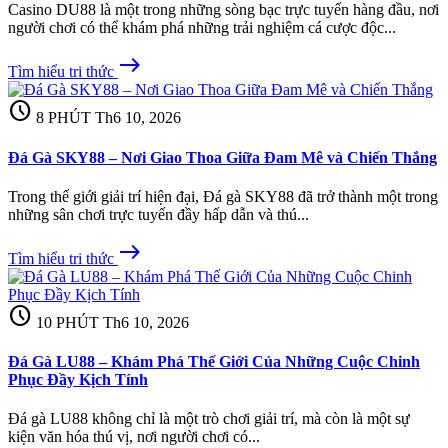
Casino DU88 là một trong những sòng bạc trực tuyến hàng đầu, nơi
người chơi có thể khám phá những trải nghiệm cá cược độc...
east
Tìm hiểu tri thức
schedule
8 PHÚT
Th6 10, 2026
Đá Gà SKY88 – Nơi Giao Thoa Giữa Đam Mê và Chiến Thắng
Trong thế giới giải trí hiện đại, Đá gà SKY88 đã trở thành một trong
những sân chơi trực tuyến đầy hấp dẫn và thú...
east
Tìm hiểu tri thức
schedule
10 PHÚT
Th6 10, 2026
Đá Gà LU88 – Khám Phá Thế Giới Của Những Cuộc Chinh
Phục Đầy Kịch Tính
Đá gà LU88 không chỉ là một trò chơi giải trí, mà còn là một sự
kiện văn hóa thú vị, nơi người chơi có...