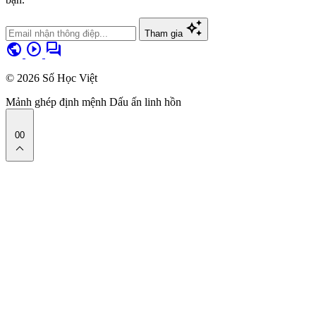
auto_awesome
Tham gia
public
play_circle
forum
© 2026 Số Học Việt
Mảnh ghép định mệnh
Dấu ấn linh hồn
00
expand_less