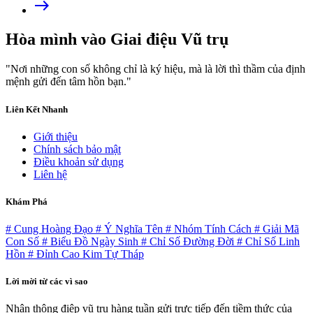
east
Hòa mình vào
Giai điệu Vũ trụ
"Nơi những con số không chỉ là ký hiệu, mà là lời thì thầm của định
mệnh gửi đến tâm hồn bạn."
Liên Kết Nhanh
Giới thiệu
Chính sách bảo mật
Điều khoản sử dụng
Liên hệ
Khám Phá
# Cung Hoàng Đạo
# Ý Nghĩa Tên
# Nhóm Tính Cách
# Giải Mã
Con Số
# Biểu Đồ Ngày Sinh
# Chỉ Số Đường Đời
# Chỉ Số Linh
Hồn
# Đỉnh Cao Kim Tự Tháp
Lời mời từ các vì sao
Nhận thông điệp vũ trụ hàng tuần gửi trực tiếp đến tiềm thức của