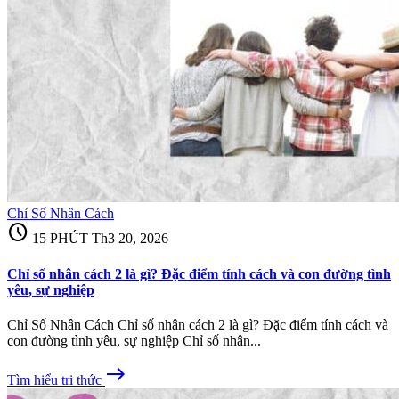
Chỉ Số Nhân Cách
schedule
15 PHÚT
Th3 20, 2026
Chỉ số nhân cách 2 là gì? Đặc điểm tính cách và con đường tình
yêu, sự nghiệp
Chỉ Số Nhân Cách Chỉ số nhân cách 2 là gì? Đặc điểm tính cách và
con đường tình yêu, sự nghiệp Chỉ số nhân...
east
Tìm hiểu tri thức