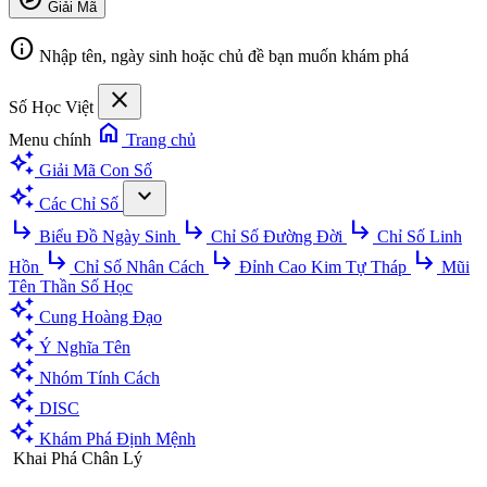
Giải Mã
info
Nhập tên, ngày sinh hoặc chủ đề bạn muốn khám phá
close
Số Học Việt
home
Menu chính
Trang chủ
auto_awesome
Giải Mã Con Số
auto_awesome
expand_more
Các Chỉ Số
subdirectory_arrow_right
subdirectory_arrow_right
subdirectory_arrow_right
Biểu Đồ Ngày Sinh
Chỉ Số Đường Đời
Chỉ Số Linh
subdirectory_arrow_right
subdirectory_arrow_right
subdirectory_arrow_right
Hồn
Chỉ Số Nhân Cách
Đỉnh Cao Kim Tự Tháp
Mũi
Tên Thần Số Học
auto_awesome
Cung Hoàng Đạo
auto_awesome
Ý Nghĩa Tên
auto_awesome
Nhóm Tính Cách
auto_awesome
DISC
auto_awesome
Khám Phá Định Mệnh
Khai Phá Chân Lý