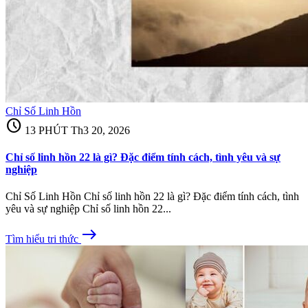
Chỉ Số Linh Hồn
schedule
13 PHÚT
Th3 20, 2026
Chỉ số linh hồn 22 là gì? Đặc điểm tính cách, tình yêu và sự
nghiệp
Chỉ Số Linh Hồn Chỉ số linh hồn 22 là gì? Đặc điểm tính cách, tình
yêu và sự nghiệp Chỉ số linh hồn 22...
east
Tìm hiểu tri thức