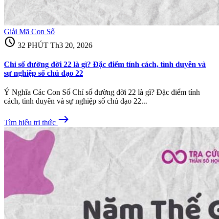
Giải Mã Con Số
schedule
32 PHÚT
Th3 20, 2026
Chỉ số đường đời 22 là gì? Đặc điểm tính cách, tình duyên và
sự nghiệp số chủ đạo 22
Ý Nghĩa Các Con Số Chỉ số đường đời 22 là gì? Đặc điểm tính
cách, tình duyên và sự nghiệp số chủ đạo 22...
east
Tìm hiểu tri thức