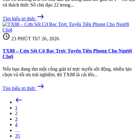
và thách thức Số chủ đạo 22 trong...
east
Tìm hiểu tri thức
schedule
23 PHÚT
Th7 26, 2026
TX88 – Cơn Sốt Cờ Bạc Trực Tuyến Tiên Phong Cho Người
Chơi
Nếu bạn đang tìm một cổng giải trí trực tuyến sôi động, nhiều lựa
chọn và tối ưu trải nghiệm, thì TX88 là cái tên...
east
Tìm hiểu tri thức
west
1
2
3
4
…
35